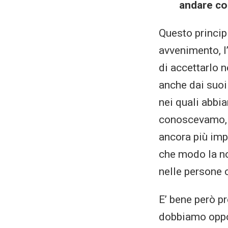
andare co
Questo principi
avvenimento, l
di accettarlo 
anche dai suoi
nei quali abbi
conoscevamo, c
ancora più imp
che modo la no
nelle persone 
E’ bene però pr
dobbiamo oppor