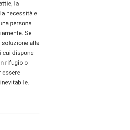
ttie, la
la necessità e
e una persona
riamente. Se
a soluzione alla
i cui dispone
n rifugio o
r essere
inevitabile.