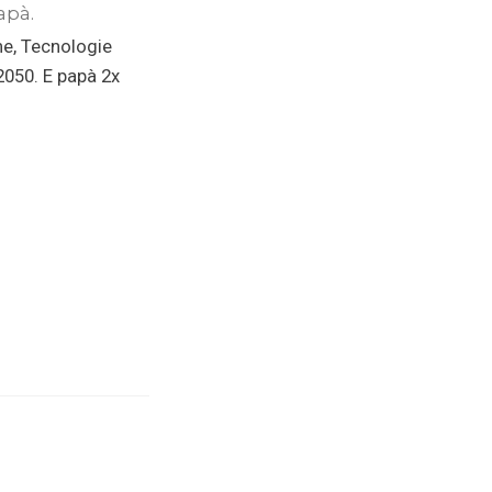
apà.
ne, Tecnologie
 2050. E papà 2x