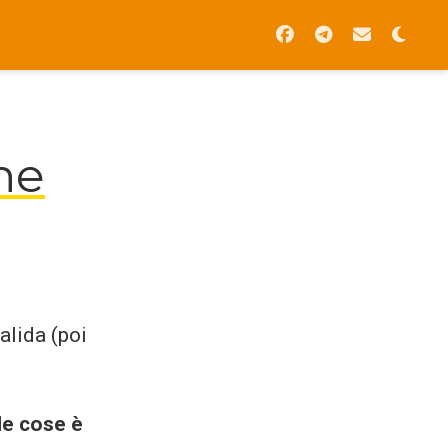
ne
Valida (poi
le cose è