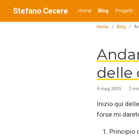
Stefano Cecere
Home
Blog
Progetti
Home
Blog
An
Andar
delle
4 mag 2005
2 min
Inizio qui delle
forse mi daret
Principio 