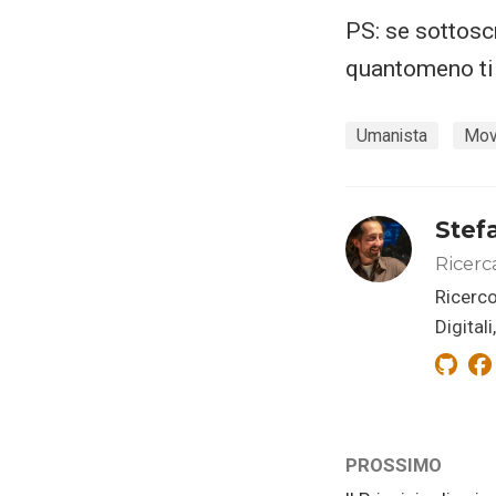
PS: se sottosc
quantomeno ti 
Umanista
Mov
Stef
Ricerc
Ricerco
Digital
PROSSIMO