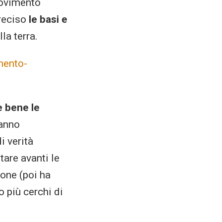
Movimento
reciso
le basi e
la terra.
ento-
 bene le
tanno
i verità
tare avanti le
ione (poi ha
 più cerchi di