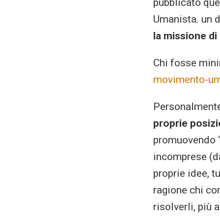
pubblicato qu
Umanista. un 
la missione d
Chi fosse mini
movimento-um
Personalmente
proprie posizio
promuovendo “r
incomprese (dag
proprie idee, t
ragione chi co
risolverli, più