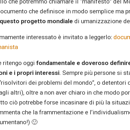
ello che potremmo chiamare il “manifesto” del 
documento che definisce in modo semplice ma p
i questo progetto mondiale
di umanizzazione del
mamente interessato è invitato a leggerlo:
docum
anista
 ritengo oggi
fondamentale e doveroso definire
ni e i propri interessi
. Sempre più persone si s
isolvitori dei problemi del mondo”, o detentori d
li altri), oltre a non aver chiaro in che modo por
utto ciò potrebbe forse incasinare di più la situaz
mmenta che la frammentazione e l’individualismo
 aumentano!) 🙂