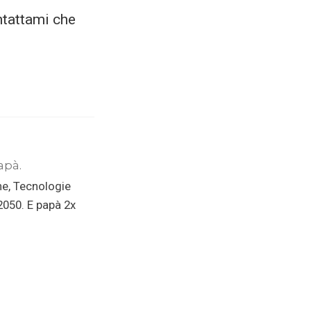
ntattami che
apà.
ne, Tecnologie
 2050. E papà 2x