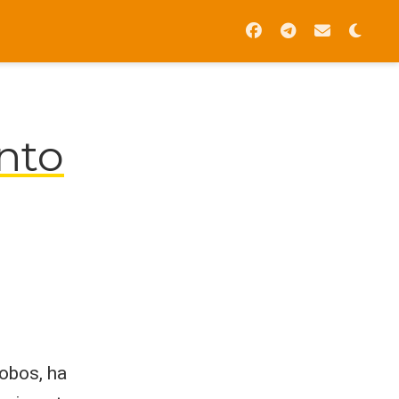
nto
obos, ha