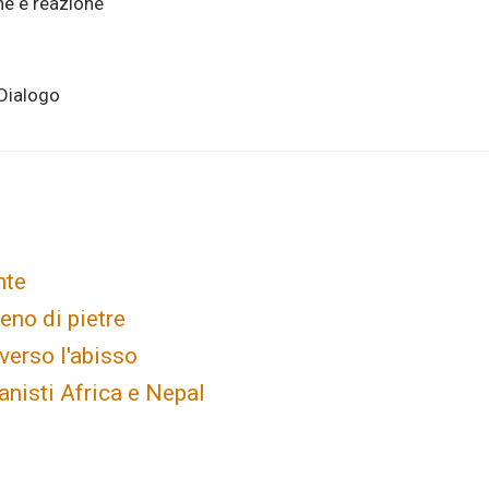
one e reazione
 Dialogo
nte
eno di pietre
verso l'abisso
nisti Africa e Nepal