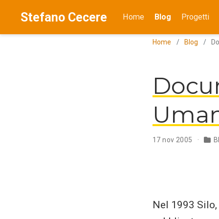
Stefano Cecere
Home
Blog
Progetti
Home
Blog
Do
Docu
Uman
17 nov 2005
B
Nel 1993 Silo,