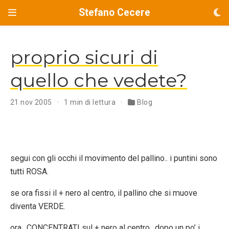
Stefano Cecere
proprio sicuri di
quello che vedete?
21 nov 2005
1 min di lettura
Blog
segui con gli occhi il movimento del pallino.. i puntini sono
tutti ROSA.
se ora fissi il + nero al centro, il pallino che si muove
diventa VERDE.
ora.. CONCENTRATI sul + nero al centro.. dopo un po’ i