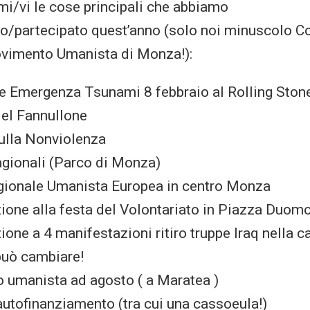
rmi/vi le cose principali che abbiamo
o/partecipato quest’anno (solo noi minuscolo Co
imento Umanista di Monza!):
e Emergenza Tsunami 8 febbraio al Rolling Ston
del Fannullone
ulla Nonviolenza
agionali (Parco di Monza)
gionale Umanista Europea in centro Monza
ione alla festa del Volontariato in Piazza Duom
ione a 4 manifestazioni ritiro truppe Iraq nella 
può cambiare!
 umanista ad agosto ( a Maratea )
autofinanziamento (tra cui una cassoeula!)