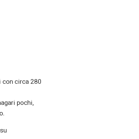
 con circa 280
magari pochi,
o.
 su