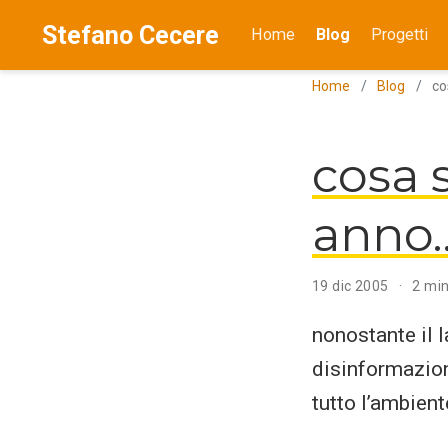
Stefano Cecere
Home
Blog
Progetti
Home
Blog
co
cosa s
anno…
19 dic 2005
2 min
nonostante il la
disinformazione
tutto l’ambiente