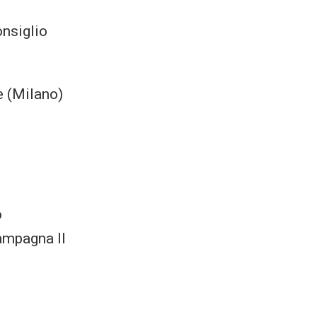
nsiglio
e (Milano)
o
campagna Il