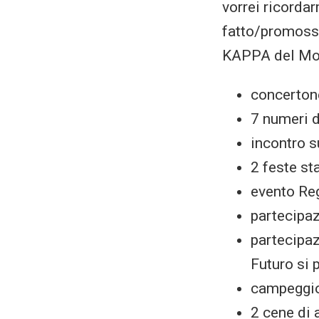
vorrei ricorda
fatto/promoss
KAPPA del Mov
concerton
7 numeri 
incontro s
2 feste st
evento Re
partecipaz
partecipaz
Futuro si 
campeggio
2 cene di 