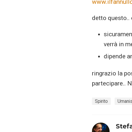
www.ilfannullo
detto questo..
sicurament
verrà in m
dipende a
ringrazio la po
partecipare..
Spirito
Umanis
Stef