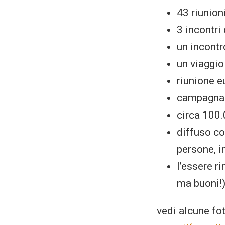
43 riunion
3 incontri
un incontr
un viaggi
riunione e
campagna 
circa 100.
diffuso c
persone, i
l’essere r
ma buoni!)
vedi alcune fo