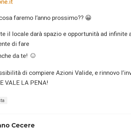
ne.it
 cosa faremo l’anno prossimo?? 😀
e il locale darà spazio e opportunità ad infinite a
ente di fare
☺
nche da te!
ssibilità di compiere Azioni Valide, e rinnovo l’in
 NE VALE LA PENA!
ta
ano Cecere