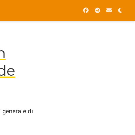
n
ide
i generale di