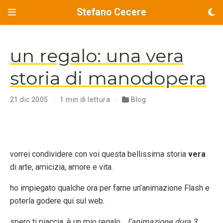
Stefano Cecere
un regalo: una vera
storia di manodopera
21 dic 2005
1 min di lettura
Blog
vorrei condividere con voi questa bellissima storia
vera
di arte, amicizia, amore e vita.
ho impiegato qualche ora per farne un’animazione Flash e
poterla godere qui sul web.
spero ti piaccia. è un mio regalo…
l’animazione dura 3