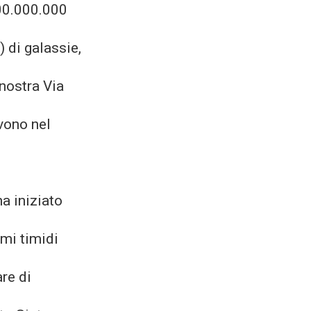
00.000.000
) di galassie,
 nostra Via
vono nel
a iniziato
imi timidi
re di