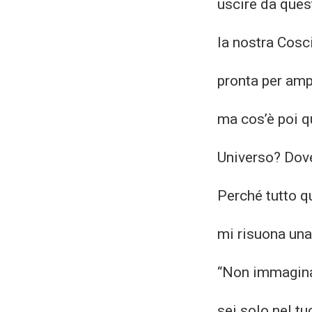
uscire da ques
la nostra Cosc
pronta per amp
ma cos’è poi 
Universo? Dov
Perché tutto q
mi risuona una
“Non immagin
sei solo nel tu