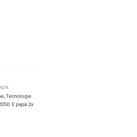
apà.
ne, Tecnologie
 2050. E papà 2x