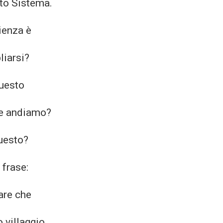
to Sistema.
ienza è
liarsi?
questo
e andiamo?
uesto?
 frase:
are che
o villaggio,