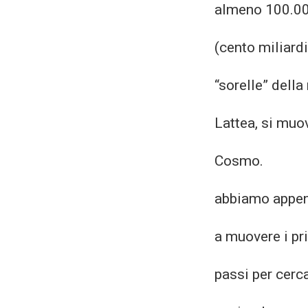
almeno 100.0
(cento miliardi
“sorelle” della
Lattea, si muo
Cosmo.
abbiamo appen
a muovere i pr
passi per cerca