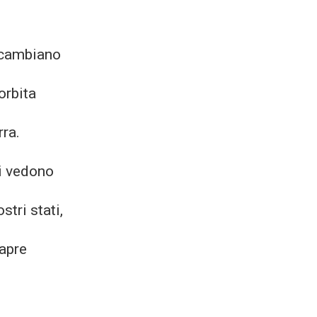
 cambiano
orbita
rra.
i vedono
ostri stati,
 apre