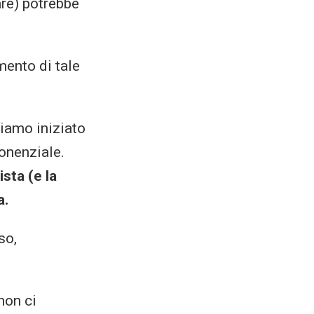
are) potrebbe
mento di tale
biamo iniziato
onenziale.
sta (e la
a.
so,
non ci