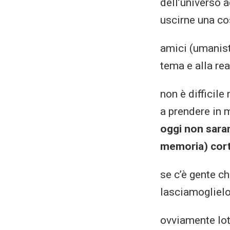
dell’universo a
uscirne una co
amici (umanist
tema e alla rea
non è difficil
a prendere in 
oggi non saran
memoria) corta,
se c’è gente ch
lasciamoglielo
ovviamente lot