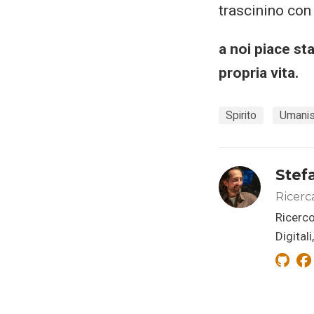
trascinino con 
a noi piace st
propria vita.
Spirito
Umanis
Stef
Ricerc
Ricerco
Digital