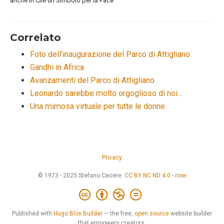
anche in Cile un Simbolo per la Pace
Correlato
Foto dell'inaugurazione del Parco di Attigliano
Gandhi in Africa
Avanzamenti del Parco di Attigliano
Leonardo sarebbe molto orgoglioso di noi…
Una mimosa virtuale per tutte le donne
Privacy
© 1973 - 2025 Stefano Cecere.
CC BY NC ND 4.0
-
now
Published with
Hugo Blox Builder
— the free,
open source
website builder
that empowers creators.