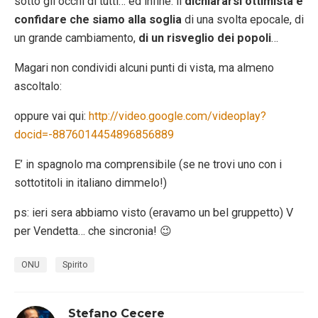
sotto gli occhi di tutti… ed infine: il
dichiararsi ottimista e
confidare che siamo alla soglia
di una svolta epocale, di
un grande cambiamento,
di un risveglio dei popoli
…
Magari non condividi alcuni punti di vista, ma almeno
ascoltalo:
oppure vai qui:
http://video.google.com/videoplay?
docid=-8876014454896856889
E’ in spagnolo ma comprensibile (se ne trovi uno con i
sottotitoli in italiano dimmelo!)
ps: ieri sera abbiamo visto (eravamo un bel gruppetto) V
per Vendetta… che sincronia! 😉
ONU
Spirito
Stefano Cecere