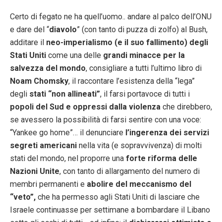
Certo di fegato ne ha quell’uomo.. andare al palco dell’ONU
e dare del “
diavolo
” (con tanto di puzza di zolfo) al Bush,
additare il
neo-imperialismo (e il suo fallimento) degli
Stati Uniti
come una delle
grandi minacce per la
salvezza del mondo
, consigliare a tutti l’ultimo libro di
Noam Chomsky
, il raccontare l’esistenza della “lega”
degli
stati “non allineati”
, il farsi portavoce di tutti i
popoli del Sud e oppressi dalla violenza
che direbbero,
se avessero la possibilità di farsi sentire con una voce:
“Yankee go home”… il denunciare
l’ingerenza dei servizi
segreti americani
nella vita (e sopravvivenza) di molti
stati del mondo, nel proporre una
forte riforma delle
Nazioni Unite
, con tanto di allargamento del numero di
membri permanenti e
abolire del meccanismo del
“veto”,
che ha permesso agli Stati Uniti di lasciare che
Israele continuasse per settimane a bombardare il Libano