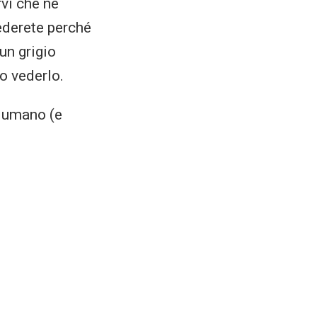
rvi che ne
iederete perché
un grigio
o vederlo.
e umano (e