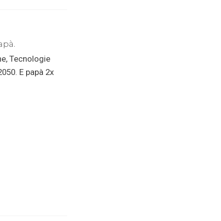
apà.
ne, Tecnologie
 2050. E papà 2x