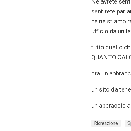
Ne avrete senti
sentirete parla
ce ne stiamo r
ufficio da un 
tutto quello c
QUANTO CALORE
ora un abbracc
un sito da ten
un abbraccio a 
Ricreazione
S