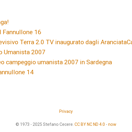
aga!
l Fannullone 16
evisivo Terra 2.0 TV inaugurato dagli AranciataC
o Umanista 2007
deo campeggio umanista 2007 in Sardegna
Fannullone 14
Privacy
© 1973 - 2025 Stefano Cecere.
CC BY NC ND 4.0
-
now