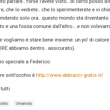
to parlare.. forse l’avete visto.. di certo posso di
re, che lo vedrete.. che lo sperimenterete e vi ch
endendo solo ora.. questo mondo sta diventanto 
lato e una fossa comune dall’altro… e non volevam
he vogliamo è stare bene insieme. un po’ di calor
 abbiamo dentro.. assicurato).
io speciale a Federico.
ere sott’occhio è
http://www.abbracci-gratis.it/
tutti
pirito
Umanista