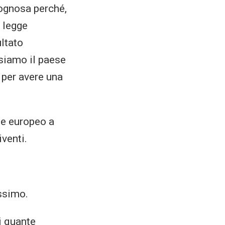
gognosa perché,
a legge
ultato
siamo il paese
 per avere una
se europeo a
iventi.
assimo.
i quante