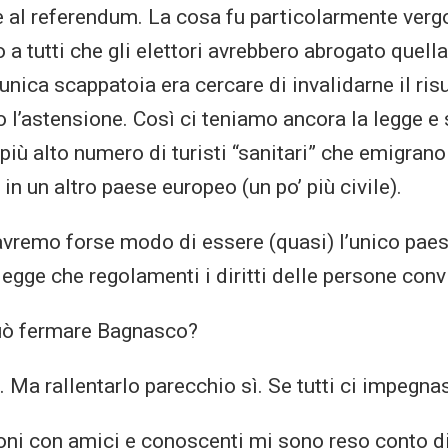
e al referendum. La cosa fu particolarmente ver
a tutti che gli elettori avrebbero abrogato quell
’unica scappatoia era cercare di invalidarne il ris
l’astensione. Così ci teniamo ancora la legge e 
più alto numero di turisti “sanitari” che emigrano
n un altro paese europeo (un po’ più civile).
avremo forse modo di essere (quasi) l’unico pae
egge che regolamenti i diritti delle persone conv
può fermare Bagnasco?
 Ma rallentarlo parecchio sì. Se tutti ci impegn
ni con amici e conoscenti mi sono reso conto d