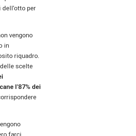
dell’otto per
e non vengono
o in
osito riquadro.
 delle scelte
ei
icane l’87% dei
corrispondere
 vengono
ro farci