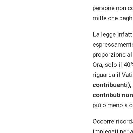
persone non co
mille che pagh
La legge infatt
espressamente f
proporzione all
Ora, solo il 40
riguarda il Vat
contribuenti),
contributi non
più o meno a ol
Occorre ricord
impiegati per 