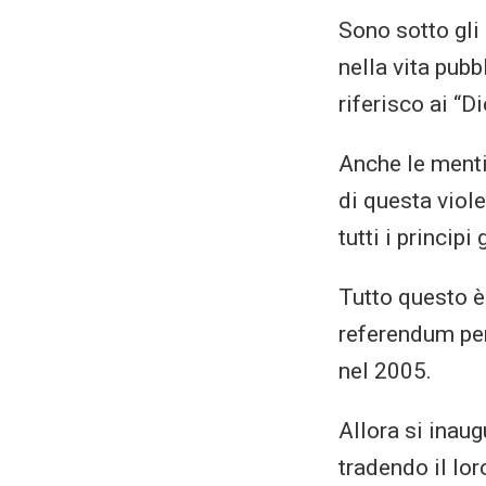
Sono sotto gli 
nella vita pub
riferisco ai “Di
Anche le menti
di questa viol
tutti i princip
Tutto questo è 
referendum per
nel 2005.
Allora si inau
tradendo il lor