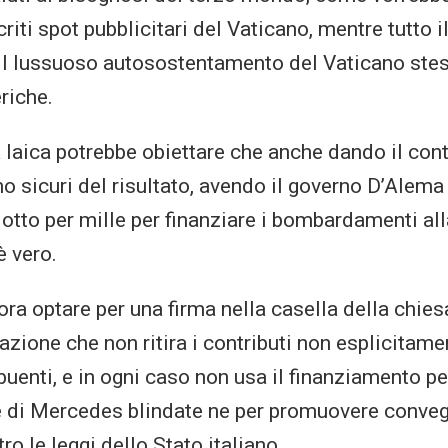
criti spot pubblicitari del Vaticano, mentre tutto i
il lussuoso autosostentamento del Vaticano stes
eriche.
laica potrebbe obiettare che anche dando il cont
o sicuri del risultato, avendo il governo D’Alema
’ otto per mille per finanziare i bombardamenti all
 vero.
ora optare per una firma nella casella della chies
azione che non ritira i contributi non esplicitam
ibuenti, e in ogni caso non usa il finanziamento p
e di Mercedes blindate ne per promuovere conveg
o le leggi dello Stato italiano.