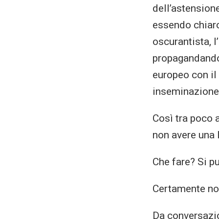
dell’astension
essendo chiaro 
oscurantista, l
propagandando 
europeo con il 
inseminazione i
Così tra poco 
non avere una l
Che fare? Si 
Certamente no.
Da conversazio