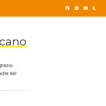
icano
grazio.
nche del