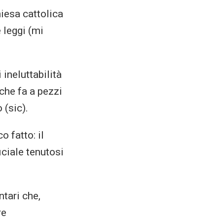
hiesa cattolica
 leggi (mi
ineluttabilità
che fa a pezzi
 (sic).
o fatto: il
iciale tenutosi
tari che,
re