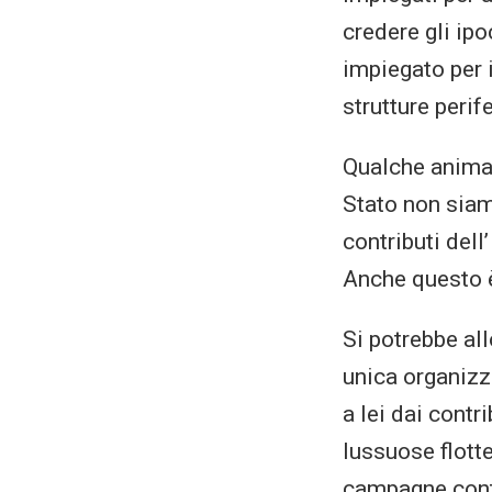
credere gli ipo
impiegato per 
strutture perif
Qualche anima 
Stato non siam
contributi dell
Anche questo è
Si potrebbe all
unica organizz
a lei dai contr
lussuose flott
campagne contr