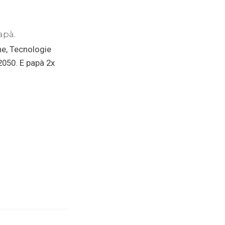
apà.
ne, Tecnologie
 2050. E papà 2x