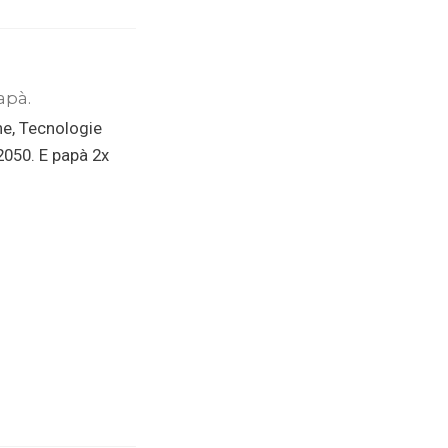
apà.
ne, Tecnologie
 2050. E papà 2x