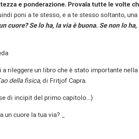
tezza e ponderazione. Provala tutte le volte che
indi poni a te stesso, e a te stesso soltanto, u
un cuore? Se lo ha, la via è buona. Se non lo ha,
eda
ri a rileggere un libro che è stato importante nell
Tao della fisica
, di Fritjof Capra.
se di incipit del primo capitolo…)
ha un cuore la tua via? _