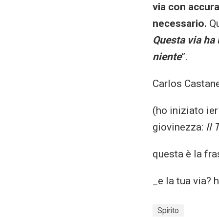
via con accura
necessario.
Qu
Questa via ha 
niente
”.
Carlos Castan
(ho iniziato ie
giovinezza:
Il 
questa è la fra
_e la tua via? 
Spirito