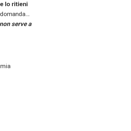
 lo ritieni
na domanda…
 non serve a
a mia