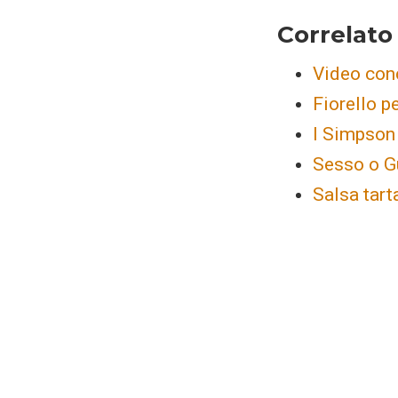
Correlato
Video con
Fiorello p
I Simpson
Sesso o G
Salsa tarta