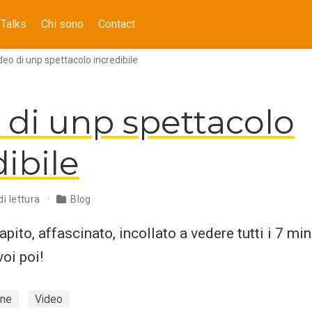
Talks
Chi sono
Contact
deo di unp spettacolo incredibile
 di unp spettacolo
dibile
di lettura
Blog
pito, affascinato, incollato a vedere tutti i 7 min
voi poi!
one
Video