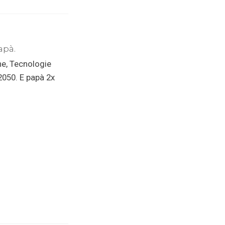
apà.
ne, Tecnologie
 2050. E papà 2x