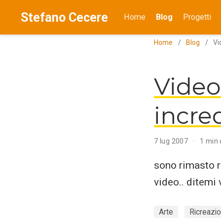
Stefano Cecere
Home
Blog
Progetti
Home
Blog
Vi
Video
incre
7 lug 2007
1 min 
sono rimasto ra
video.. ditemi 
Arte
Ricreazi