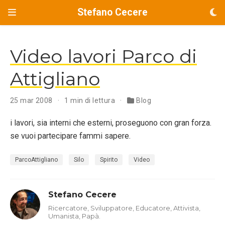
Stefano Cecere
Video lavori Parco di
Attigliano
25 mar 2008
1 min di lettura
Blog
i lavori, sia interni che esterni, proseguono con gran forza.
se vuoi partecipare fammi sapere.
ParcoAttigliano
Silo
Spirito
Video
Stefano Cecere
Ricercatore, Sviluppatore, Educatore, Attivista,
Umanista, Papà.