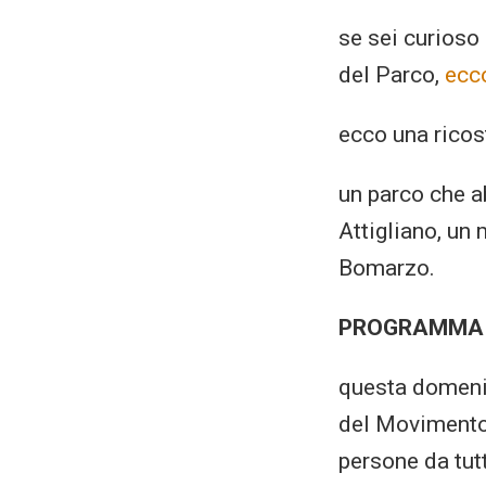
se sei curioso
del Parco,
ecco
ecco una ricos
un parco che a
Attigliano, un
Bomarzo.
PROGRAMMA 
questa domenic
del Movimento 
persone da tut