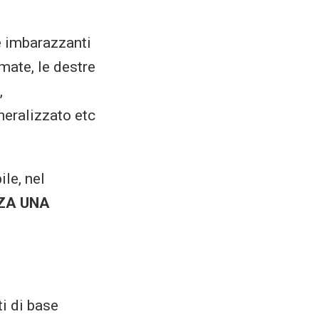
e imbarazzanti
mate, le destre
,
neralizzato etc
le, nel
ZA UNA
nti di base