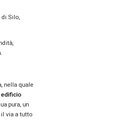
 di Silo,
ndità,
.
, nella quale
n
edificio
ua pura, un
l via a tutto