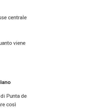
sse centrale
quanto viene
e
liano
 di Punta de
are così