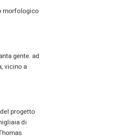
to morfologico
anta gente. ad
, vicino a
del progetto
gliaia di
e Thomas