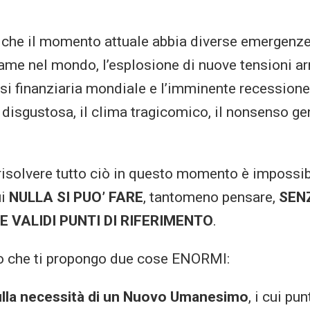
 che il momento attuale abbia diverse emergenz
fame nel mondo, l’esplosione di nuove tensioni ar
risi finanziaria mondiale e l’imminente recessione
 disgustosa, il clima tragicomico, il nonsenso ge
risolvere tutto ciò in questo momento è impossibi
ui
NULLA SI PUO’ FARE
, tantomeno pensare,
SEN
E VALIDI PUNTI DI RIFERIMENTO
.
to che ti propongo due cose ENORMI:
ulla necessità di un Nuovo Umanesimo
, i cui pu