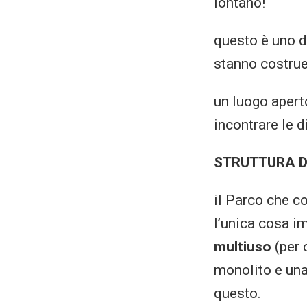
lontano!
questo è uno de
stanno costru
un luogo apert
incontrare le d
STRUTTURA D
il Parco che 
l’unica cosa im
multiuso
(per 
monolito e una 
questo.