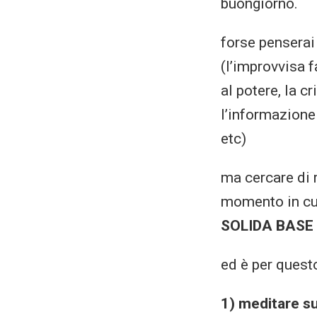
buongiorno.
forse penserai
(l’improvvisa 
al potere, la c
l’informazione
etc)
ma cercare di 
momento in c
SOLIDA BASE 
ed è per ques
1) meditare s