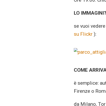
Ore 19.00: Chi
LO IMMAGINI
se vuoi vedere 
su Flickr
):
COME ARRIVA
è semplice: au
Firenze o Roma
da Milano, Tor