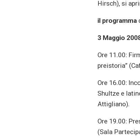
Hirsch), si apr
il programma
d
3 Maggio 200
Ore 11.00: Firm
preistoria” (Ca
Ore 16.00: Inc
Shultze e lati
Attigliano).
Ore 19.00: Pres
(Sala Partecip