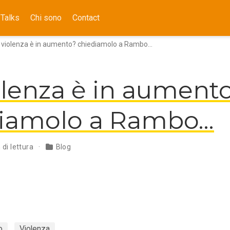
Talks
Chi sono
Contact
 violenza è in aumento? chiediamolo a Rambo…
olenza è in aument
diamolo a Rambo…
 di lettura
Blog
o
Violenza