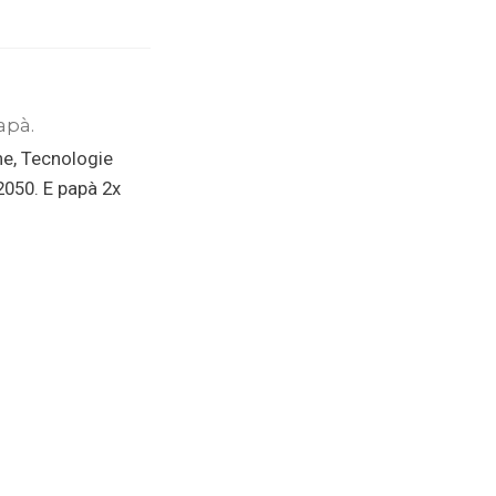
apà.
ne, Tecnologie
 2050. E papà 2x