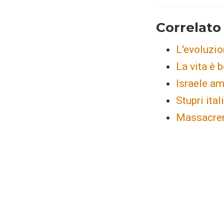
Correlato
L'evoluzio
La vita è b
Israele am
Stupri ita
Massacrere