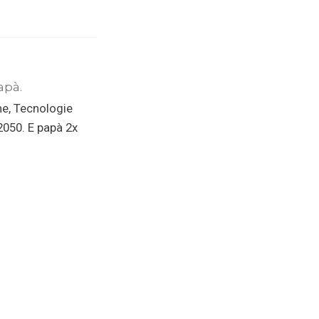
apà.
ne, Tecnologie
 2050. E papà 2x