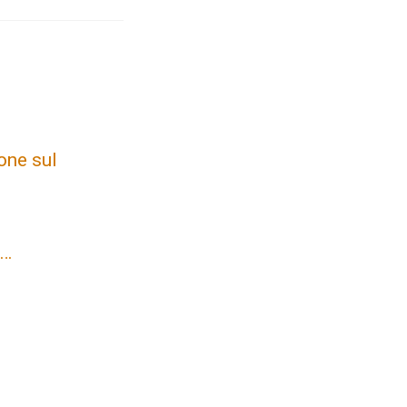
one sul
 …