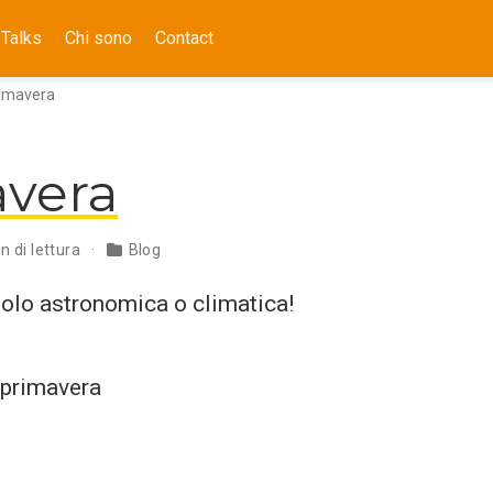
Talks
Chi sono
Contact
imavera
vera
n di lettura
Blog
solo astronomica o climatica!