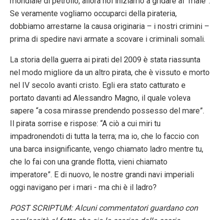
mondiale di petrolio, allora noi iniziamo a gridare al “male”.
Se veramente vogliamo occuparci della pirateria,
dobbiamo arrestarne la causa originaria – i nostri crimini –
prima di spedire navi armate a scovare i criminali somali.
La storia della guerra ai pirati del 2009 è stata riassunta
nel modo migliore da un altro pirata, che è vissuto e morto
nel IV secolo avanti cristo. Egli era stato catturato e
portato davanti ad Alessandro Magno, il quale voleva
sapere “a cosa mirasse prendendo possesso del mare”.
Il pirata sorrise e rispose: “A ciò a cui miri tu
impadronendoti di tutta la terra; ma io, che lo faccio con
una barca insignificante, vengo chiamato ladro mentre tu,
che lo fai con una grande flotta, vieni chiamato
imperatore”. E di nuovo, le nostre grandi navi imperiali
oggi navigano per i mari - ma chi è il ladro?
POST SCRIPTUM: Alcuni commentatori guardano con