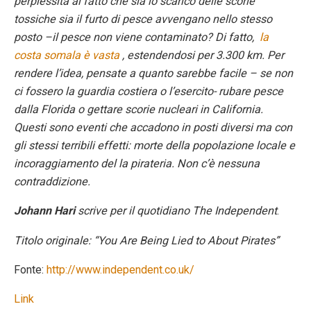
perplessità al fatto che sia lo scarico delle scorie
tossiche sia il furto di pesce avvengano nello stesso
posto –il pesce non viene contaminato? Di fatto,
la
costa somala è vasta
, estendendosi per 3.300 km. Per
rendere l’idea, pensate a quanto sarebbe facile – se non
ci fossero la guardia costiera o l’esercito- rubare pesce
dalla Florida o gettare scorie nucleari in California.
Questi sono eventi che accadono in posti diversi ma con
gli stessi terribili effetti: morte della popolazione locale e
incoraggiamento del la pirateria. Non c’è nessuna
contraddizione.
Johann Hari
scrive per il quotidiano The Independent
.
Titolo originale: “You Are Being Lied to About Pirates”
Fonte:
http://www.independent.co.uk/
Link