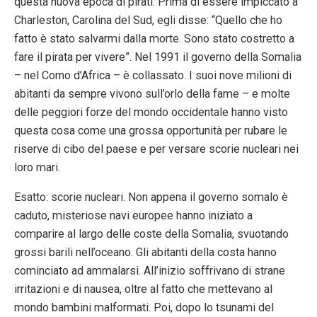
questa nuova epoca di pirati. Prima di essere impiccato a
Charleston, Carolina del Sud, egli disse: “Quello che ho
fatto è stato salvarmi dalla morte. Sono stato costretto a
fare il pirata per vivere”. Nel 1991 il governo della Somalia
– nel Corno d’Africa – è collassato. I suoi nove milioni di
abitanti da sempre vivono sull’orlo della fame – e molte
delle peggiori forze del mondo occidentale hanno visto
questa cosa come una grossa opportunità per rubare le
riserve di cibo del paese e per versare scorie nucleari nei
loro mari.
Esatto: scorie nucleari. Non appena il governo somalo è
caduto, misteriose navi europee hanno iniziato a
comparire al largo delle coste della Somalia, svuotando
grossi barili nell’oceano. Gli abitanti della costa hanno
cominciato ad ammalarsi. All’inizio soffrivano di strane
irritazioni e di nausea, oltre al fatto che mettevano al
mondo bambini malformati. Poi, dopo lo tsunami del