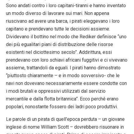
Sono andati contro i loro capitani-tiranni e hanno inventato
un modo diverso di lavorare sui mari. Non appena
riuscivano ad avere una barca, i pirati eleggevano i loro
capitano e prendevano tutte le decisioni assieme.
Dividevano il bottino nel modo che Rediker definisce “uno
dei più egualitari piani di distribuzione delle risorse
esistenti nel diciottesimo secolo”. Addirittura, essi
prendevano con loro schiavi africani fuggitivi e ci vivevano
assieme, trattandoli da eguali. I pirati hanno dimostrato
“piuttosto chiaramente – e in modo sovversivo- che le
navi non dovevano necessariamente essere condotte con
i modi brutali e oppressivi utilizzati dal servizio
mercantile e dalla flotta britannica”. Ecco perché erano
popolari, nonostante fossero dei ladri poco produttivi.
Le parole di un pirata di quell’epoca perduta – un giovane
inglese di nome William Scott – dovrebbero risuonare in