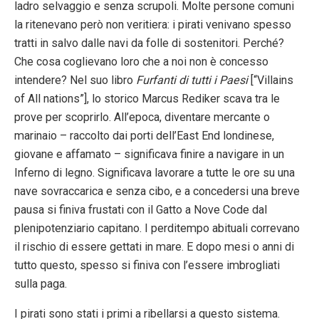
ladro selvaggio e senza scrupoli. Molte persone comuni
la ritenevano però non veritiera: i pirati venivano spesso
tratti in salvo dalle navi da folle di sostenitori. Perché?
Che cosa coglievano loro che a noi non è concesso
intendere? Nel suo libro
Furfanti di tutti i Paesi
[“Villains
of All nations”], lo storico Marcus Rediker scava tra le
prove per scoprirlo. All’epoca, diventare mercante o
marinaio – raccolto dai porti dell’East End londinese,
giovane e affamato – significava finire a navigare in un
Inferno di legno. Significava lavorare a tutte le ore su una
nave sovraccarica e senza cibo, e a concedersi una breve
pausa si finiva frustati con il Gatto a Nove Code dal
plenipotenziario capitano. I perditempo abituali correvano
il rischio di essere gettati in mare. E dopo mesi o anni di
tutto questo, spesso si finiva con l’essere imbrogliati
sulla paga.
I pirati sono stati i primi a ribellarsi a questo sistema.