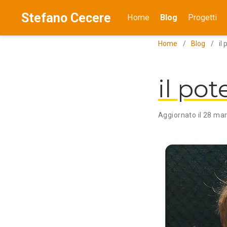
Stefano Cecere
Home
Blog
Progetti
Home
Blog
il
il pot
Aggiornato il 28 ma