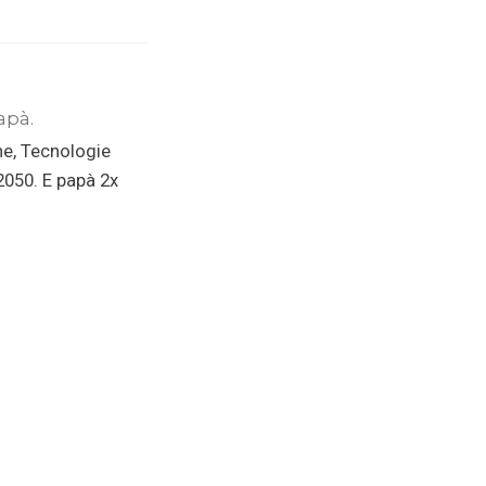
apà.
ne, Tecnologie
 2050. E papà 2x