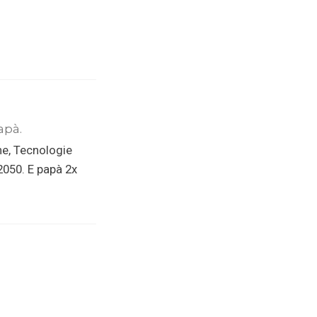
apà.
ne, Tecnologie
 2050. E papà 2x