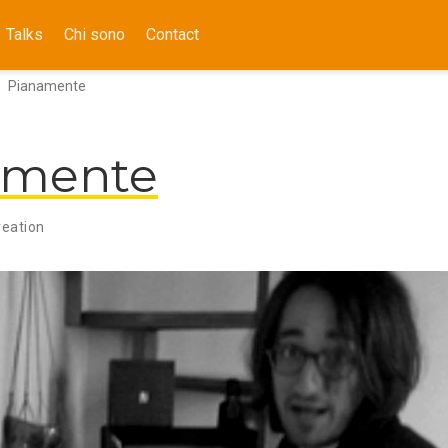
Talks
Chi sono
Contact
Pianamente
amente
reation