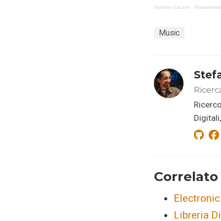
Stefano Cecere
·
Pianamente 
Music
Stef
Ricerc
Ricerco
Digital
Correlato
Electroni
Libreria Di