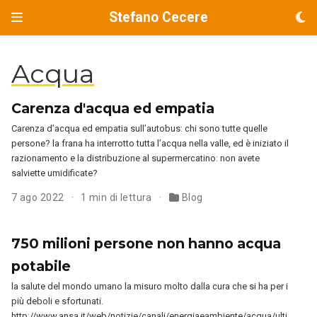
Stefano Cecere
Acqua
Carenza d'acqua ed empatia
Carenza d’acqua ed empatia sull’autobus: chi sono tutte quelle
persone? la frana ha interrotto tutta l’acqua nella valle, ed è iniziato il
razionamento e la distribuzione al supermercatino: non avete
salviette umidificate?
7 ago 2022
1 min di lettura
Blog
750 milioni persone non hanno acqua
potabile
la salute del mondo umano la misuro molto dalla cura che si ha per i
più deboli e sfortunati.
http://www.ansa.it/web/notizie/canali/energiaeambiente/acqua/ulti