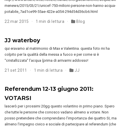
menews/2015/03/21/unicef-750-milioni-persone-non-hanno-acqua-
potabile_7ad1ce99-55ae-422e-a054-294d54d36cb6.html
22 mar 2015
1 min di lettura
Blog
JJ waterboy
qui eravamo al matrimonio di Max e Valentina. questa foto mi ha
colpito per la qualità della messa a fuoco e per come si è
“cristallizzata” l’acqua (prima di arrivarmi addosso!
21 set 2011
1 min di lettura
JJ
Referendum 12-13 giugno 2011:
VOTARSI
lascerò per i prossimi 20gg questo volantino in primo piano. Spero
che tutte le persone che conosco vadano almeno a votare. Non
posso pretendere che comprendano l’importanza dei quattro SI, ma
almeno l’impegno civico e sociale di partecipare al referendum (che