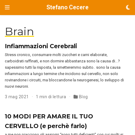
Stefano Cecere
Brain
Infiammazioni Cerebrali
Stress cronico, consumare molti zuccheri e carni elaborate,
carboidrati raffinati, e non dormire abbastanza sono la causa di…?
sapessimo tutti la risposta, la smetteremmo subito.. sono la causa
infiammazioni a lungo termine che incidono sul cervello, non solo
rovinandone i circuiti, ma bloccandone la neurogenesi, lo sviluppo di
nuovi neuroni.
3 mag 2021
1 min di lettura
Blog
10 MODI PER AMARE IL TUO
CERVELLO (e perchè farlo)
a me non piacciono gli assiomi “sono tutti deficienti” con cui molti si