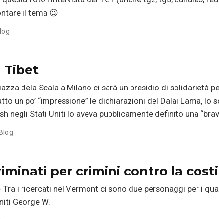
ontare il tema 😉
log
à Tibet
azza dela Scala a Milano ci sarà un presidio di solidarietà per 
atto un po’ “impressione” le dichiarazioni del Dalai Lama, l
ush negli Stati Uniti lo aveva pubblicamente definito una “bra
Blog
minati per crimini contro la cost
a i ricercati nel Vermont ci sono due personaggi per i quali
Uniti George W.