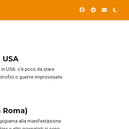
ia USA
) in USA: c’è poco da stare
strofici o guerre improvvisate.
a Roma)
n pigiama alla manifestazione
ers e altri giornalisti si sono