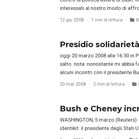
interessati al nostro modo di affr
12 giu 2008
1 min di lettura
B
Presidio solidariet
oggi 20 marzo 2008 alle 16:30 in Pi
salto. nota: nonostante mi abbia f
alcuni incontri con il presidente B
20 mar 2008
2 min di lettura
Bush e Cheney incri
WASHINGTON, 5 marzo (Reuters) - Tr
identikit: il presidente degli Stati 