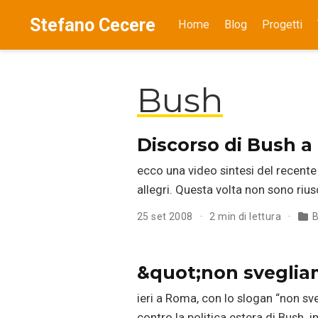
Stefano Cecere
Home
Blog
Progetti
Bush
Discorso di Bush a r
ecco una video sintesi del recente 
allegri. Questa volta non sono rius
25 set 2008
2 min di lettura
B
&quot;non sveglia
ieri a Roma, con lo slogan “non sv
contro la politica estera di Bush. i