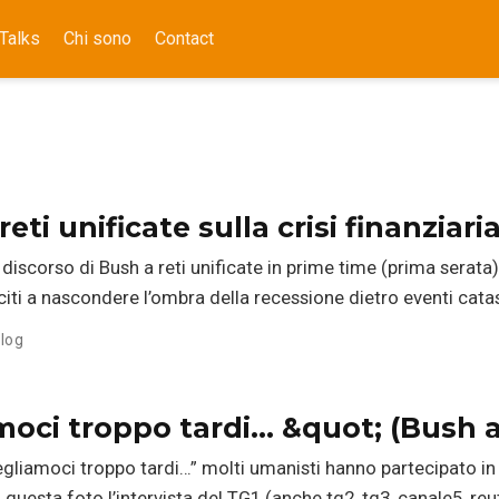
Talks
Chi sono
Contact
eti unificate sulla crisi finanziar
discorso di Bush a reti unificate in prime time (prima serata
citi a nascondere l’ombra della recessione dietro eventi cata
log
moci troppo tardi… &quot; (Bush 
egliamoci troppo tardi…” molti umanisti hanno partecipato i
n questa foto l’intervista del TG1 (anche tg2, tg3, canale5, reut