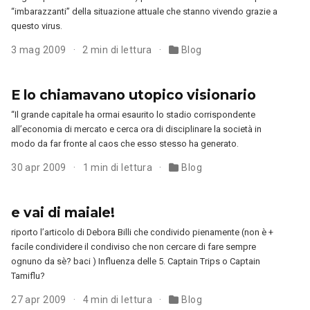
“imbarazzanti” della situazione attuale che stanno vivendo grazie a
questo virus.
3 mag 2009
2 min di lettura
Blog
E lo chiamavano utopico visionario
“Il grande capitale ha ormai esaurito lo stadio corrispondente
all’economia di mercato e cerca ora di disciplinare la società in
modo da far fronte al caos che esso stesso ha generato.
30 apr 2009
1 min di lettura
Blog
e vai di maiale!
riporto l’articolo di Debora Billi che condivido pienamente (non è +
facile condividere il condiviso che non cercare di fare sempre
ognuno da sè? baci ) Influenza delle 5. Captain Trips o Captain
Tamiflu?
27 apr 2009
4 min di lettura
Blog