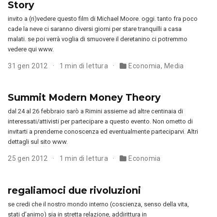
Story
invito a (ri)vedere questo film di Michael Moore. oggi. tanto fra poco
cade la neve ci saranno diversi giorni per stare tranquilli a casa
malati. se poi verrà voglia di smuovere il deretanino ci potremmo
vedere qui www.
31 gen 2012
1 min di lettura
Economia
,
Media
Summit Modern Money Theory
dal 24 al 26 febbraio sarò a Rimini assieme ad altre centinaia di
interessati/attivisti per partecipare a questo evento. Non ometto di
invitarti a prenderne conoscenza ed eventualmente parteciparvi. Altri
dettagli sul sito www.
25 gen 2012
1 min di lettura
Economia
regaliamoci due rivoluzioni
se credi che il nostro mondo interno (coscienza, senso della vita,
stati d’animo) sia in stretta relazione, addirittura in