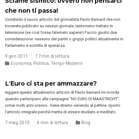
Sciame sismico: ovvero non pensarci
che non ti passa!
Condivido il nuovo articolo del giornalista Paolo Barnard che non
troverete publicato su nessun giornale, tantomeno trattato in
televisione (se così fosse fatemelo sapere!) Faccio giusto due
considerazione: nessuno dei partiti o gruppi politici attualmente in
Parlamento è scintilla di speranza.
9 gen 2011
17 min di lettura
Economia
,
Politica
,
Tempi-Moderni
L'Euro ci sta per ammazzare?
leggere questo attualissimo articolo di Paolo Barnard mi ricorda
quando partecipavo alle campagne “NO EURO DI MAASTRICHT”..
ormai molti anni orsono.. bene stiamo venendo al pettine. riporto
l’articolo integrale perchè merita di essere studiato e meditato.
7 mag 2010
6 min di lettura
Blog