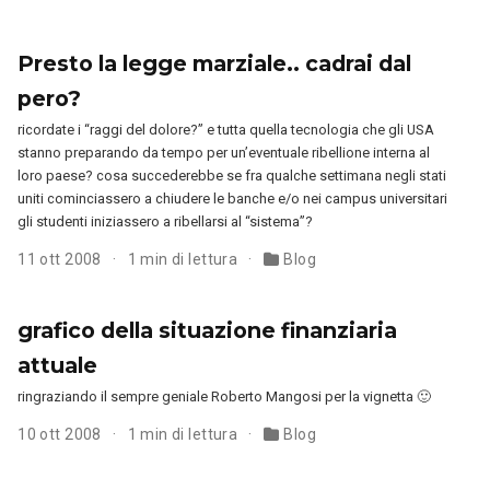
Presto la legge marziale.. cadrai dal
pero?
ricordate i “raggi del dolore?” e tutta quella tecnologia che gli USA
stanno preparando da tempo per un’eventuale ribellione interna al
loro paese? cosa succederebbe se fra qualche settimana negli stati
uniti cominciassero a chiudere le banche e/o nei campus universitari
gli studenti iniziassero a ribellarsi al “sistema”?
11 ott 2008
1 min di lettura
Blog
grafico della situazione finanziaria
attuale
ringraziando il sempre geniale Roberto Mangosi per la vignetta 🙂
10 ott 2008
1 min di lettura
Blog