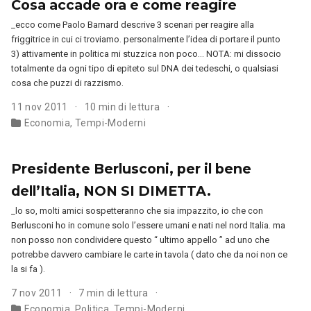
Cosa accade ora e come reagire
_ecco come Paolo Barnard descrive 3 scenari per reagire alla
friggitrice in cui ci troviamo. personalmente l’idea di portare il punto
3) attivamente in politica mi stuzzica non poco… NOTA: mi dissocio
totalmente da ogni tipo di epiteto sul DNA dei tedeschi, o qualsiasi
cosa che puzzi di razzismo.
11 nov 2011
10 min di lettura
Economia
,
Tempi-Moderni
Presidente Berlusconi, per il bene
dell’Italia, NON SI DIMETTA.
_lo so, molti amici sospetteranno che sia impazzito, io che con
Berlusconi ho in comune solo l’essere umani e nati nel nord Italia. ma
non posso non condividere questo “ ultimo appello ” ad uno che
potrebbe davvero cambiare le carte in tavola ( dato che da noi non ce
la si fa ).
7 nov 2011
7 min di lettura
Economia
,
Politica
,
Tempi-Moderni