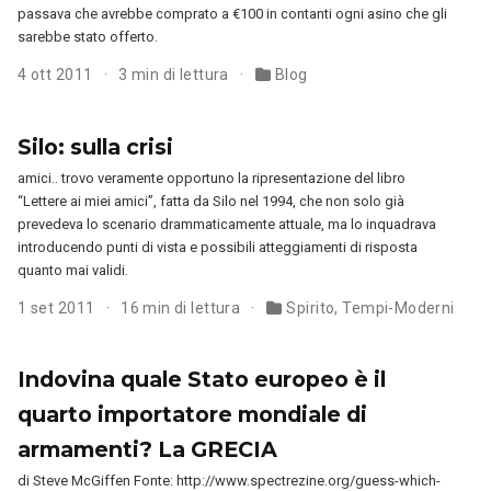
passava che avrebbe comprato a €100 in contanti ogni asino che gli
sarebbe stato offerto.
4 ott 2011
3 min di lettura
Blog
Silo: sulla crisi
amici.. trovo veramente opportuno la ripresentazione del libro
“Lettere ai miei amici”, fatta da Silo nel 1994, che non solo già
prevedeva lo scenario drammaticamente attuale, ma lo inquadrava
introducendo punti di vista e possibili atteggiamenti di risposta
quanto mai validi.
1 set 2011
16 min di lettura
Spirito
,
Tempi-Moderni
Indovina quale Stato europeo è il
quarto importatore mondiale di
armamenti? La GRECIA
di Steve McGiffen Fonte: http://www.spectrezine.org/guess-which-