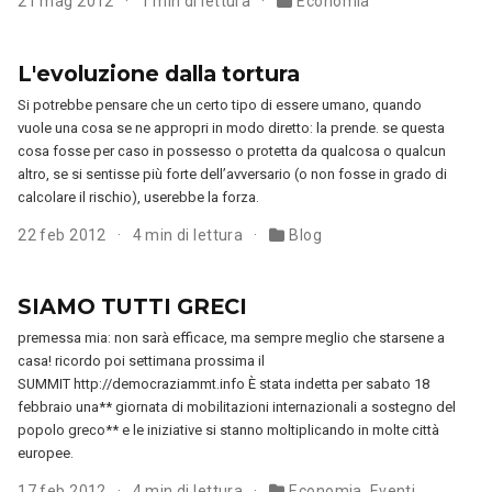
21 mag 2012
1 min di lettura
Economia
L'evoluzione dalla tortura
Si potrebbe pensare che un certo tipo di essere umano, quando
vuole una cosa se ne appropri in modo diretto: la prende. se questa
cosa fosse per caso in possesso o protetta da qualcosa o qualcun
altro, se si sentisse più forte dell’avversario (o non fosse in grado di
calcolare il rischio), userebbe la forza.
22 feb 2012
4 min di lettura
Blog
SIAMO TUTTI GRECI
premessa mia: non sarà efficace, ma sempre meglio che starsene a
casa! ricordo poi settimana prossima il
SUMMIT http://democraziammt.info È stata indetta per sabato 18
febbraio una** giornata di mobilitazioni internazionali a sostegno del
popolo greco** e le iniziative si stanno moltiplicando in molte città
europee.
17 feb 2012
4 min di lettura
Economia
,
Eventi