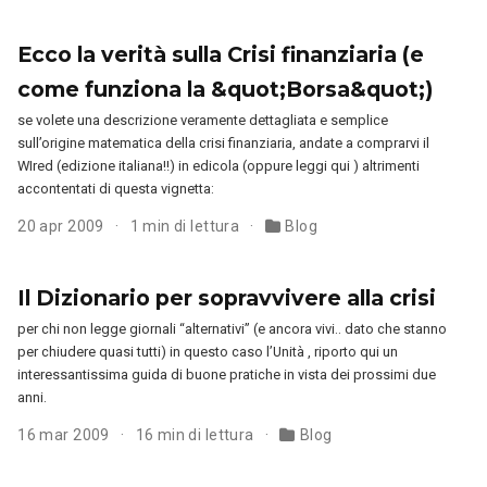
Ecco la verità sulla Crisi finanziaria (e
come funziona la &quot;Borsa&quot;)
se volete una descrizione veramente dettagliata e semplice
sull’origine matematica della crisi finanziaria, andate a comprarvi il
WIred (edizione italiana!!) in edicola (oppure leggi qui ) altrimenti
accontentati di questa vignetta:
20 apr 2009
1 min di lettura
Blog
Il Dizionario per sopravvivere alla crisi
per chi non legge giornali “alternativi” (e ancora vivi.. dato che stanno
per chiudere quasi tutti) in questo caso l’Unità , riporto qui un
interessantissima guida di buone pratiche in vista dei prossimi due
anni.
16 mar 2009
16 min di lettura
Blog