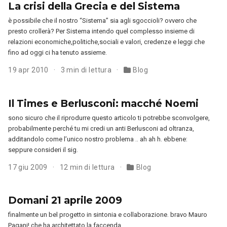
La crisi della Grecia e del Sistema
è possibile che il nostro “Sistema” sia agli sgoccioli? ovvero che
presto crollerà? Per Sistema intendo quel complesso insieme di
relazioni economiche,politiche,sociali e valori, credenze e leggi che
fino ad oggi ci ha tenuto assieme.
19 apr 2010
3 min di lettura
Blog
Il Times e Berlusconi: macché Noemi
sono sicuro che il riprodurre questo articolo ti potrebbe sconvolgere,
probabilmente perché tu mi credi un anti Berlusconi ad oltranza,
additandolo come l’unico nostro problema .. ah ah h. ebbene:
seppure consideri il sig.
17 giu 2009
12 min di lettura
Blog
Domani 21 aprile 2009
finalmente un bel progetto in sintonia e collaborazione. bravo Mauro
Pagani! che ha architettato la faccenda…