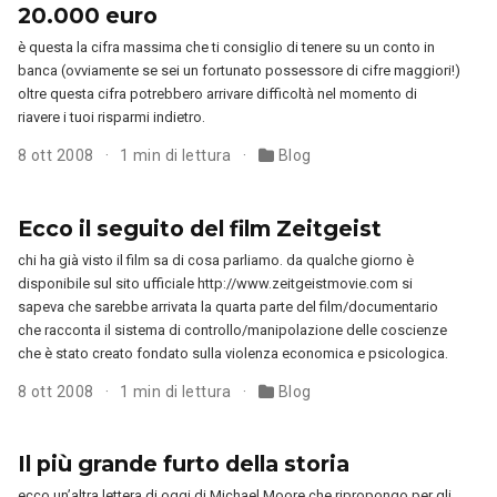
20.000 euro
è questa la cifra massima che ti consiglio di tenere su un conto in
banca (ovviamente se sei un fortunato possessore di cifre maggiori!)
oltre questa cifra potrebbero arrivare difficoltà nel momento di
riavere i tuoi risparmi indietro.
8 ott 2008
1 min di lettura
Blog
Ecco il seguito del film Zeitgeist
chi ha già visto il film sa di cosa parliamo. da qualche giorno è
disponibile sul sito ufficiale http://www.zeitgeistmovie.com si
sapeva che sarebbe arrivata la quarta parte del film/documentario
che racconta il sistema di controllo/manipolazione delle coscienze
che è stato creato fondato sulla violenza economica e psicologica.
8 ott 2008
1 min di lettura
Blog
Il più grande furto della storia
ecco un’altra lettera di oggi di Michael Moore che ripropongo per gli