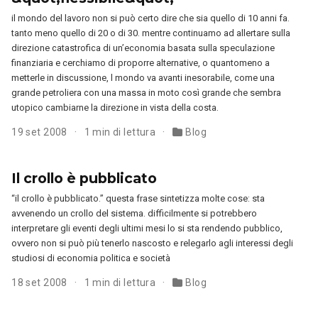
il mondo del lavoro non si può certo dire che sia quello di 10 anni fa.
tanto meno quello di 20 o di 30. mentre continuamo ad allertare sulla
direzione catastrofica di un’economia basata sulla speculazione
finanziaria e cerchiamo di proporre alternative, o quantomeno a
metterle in discussione, l mondo va avanti inesorabile, come una
grande petroliera con una massa in moto così grande che sembra
utopico cambiarne la direzione in vista della costa.
19 set 2008
1 min di lettura
Blog
Il crollo è pubblicato
“il crollo è pubblicato.” questa frase sintetizza molte cose: sta
avvenendo un crollo del sistema. difficilmente si potrebbero
interpretare gli eventi degli ultimi mesi lo si sta rendendo pubblico,
ovvero non si può più tenerlo nascosto e relegarlo agli interessi degli
studiosi di economia politica e società
18 set 2008
1 min di lettura
Blog