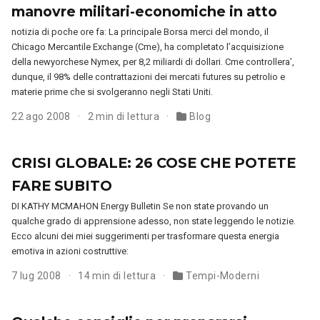
manovre militari-economiche in atto
notizia di poche ore fa: La principale Borsa merci del mondo, il
Chicago Mercantile Exchange (Cme), ha completato l’acquisizione
della newyorchese Nymex, per 8,2 miliardi di dollari. Cme controllera’,
dunque, il 98% delle contrattazioni dei mercati futures su petrolio e
materie prime che si svolgeranno negli Stati Uniti.
22 ago 2008
2 min di lettura
Blog
CRISI GLOBALE: 26 COSE CHE POTETE
FARE SUBITO
DI KATHY MCMAHON Energy Bulletin Se non state provando un
qualche grado di apprensione adesso, non state leggendo le notizie.
Ecco alcuni dei miei suggerimenti per trasformare questa energia
emotiva in azioni costruttive:
7 lug 2008
14 min di lettura
Tempi-Moderni