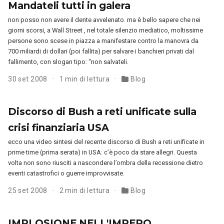
Mandateli tutti in galera
non posso non avere il dente avvelenato. ma è bello sapere che nei
giorni scorsi, a Wall Street , nel totale silenzio mediatico, moltissime
persone sono scese in piazza a manifestare contro la manovra da
700 miliardi di dollari (poi fallita) per salvare i banchieri privati dal
fallimento, con slogan tipo: “non salvateli.
30 set 2008
1 min di lettura
Blog
Discorso di Bush a reti unificate sulla
crisi finanziaria USA
ecco una video sintesi del recente discorso di Bush a reti unificate in
prime time (prima serata) in USA: c’è poco da stare allegri. Questa
volta non sono riusciti a nascondere l’ombra della recessione dietro
eventi catastrofici o guerre improvvisate.
25 set 2008
2 min di lettura
Blog
IMPLOSIONE NELL'IMPERO