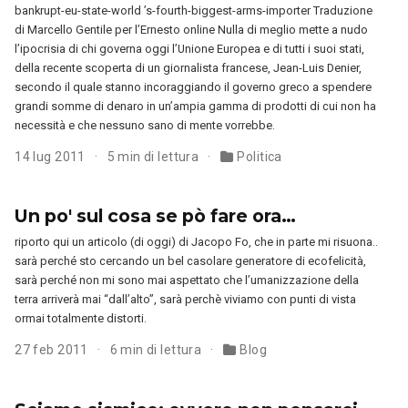
bankrupt-eu-state-world ’s-fourth-biggest-arms-importer Traduzione
di Marcello Gentile per l’Ernesto online Nulla di meglio mette a nudo
l’ipocrisia di chi governa oggi l’Unione Europea e di tutti i suoi stati,
della recente scoperta di un giornalista francese, Jean-Luis Denier,
secondo il quale stanno incoraggiando il governo greco a spendere
grandi somme di denaro in un’ampia gamma di prodotti di cui non ha
necessità e che nessuno sano di mente vorrebbe.
14 lug 2011
5 min di lettura
Politica
Un po' sul cosa se pò fare ora…
riporto qui un articolo (di oggi) di Jacopo Fo, che in parte mi risuona..
sarà perché sto cercando un bel casolare generatore di ecofelicità,
sarà perché non mi sono mai aspettato che l’umanizzazione della
terra arriverà mai “dall’alto”, sarà perchè viviamo con punti di vista
ormai totalmente distorti.
27 feb 2011
6 min di lettura
Blog