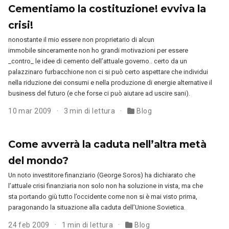
Cementiamo la costituzione! evviva la
crisi!
nonostante il mio essere non proprietario di alcun
immobile sinceramente non ho grandi motivazioni per essere
_contro_ le idee di cemento dell’attuale governo.. certo da un
palazzinaro furbacchione non ci si può certo aspettare che individui
nella riduzione dei consumi e nella produzione di energie alternative il
business del futuro (e che forse ci può aiutare ad uscire sani).
10 mar 2009
3 min di lettura
Blog
Come avverrà la caduta nell’altra metà
del mondo?
Un noto investitore finanziario (George Soros) ha dichiarato che
l’attuale crisi finanziaria non solo non ha soluzione in vista, ma che
sta portando giù tutto l’occidente come non si è mai visto prima,
paragonando la situazione alla caduta dell’Unione Sovietica.
24 feb 2009
1 min di lettura
Blog