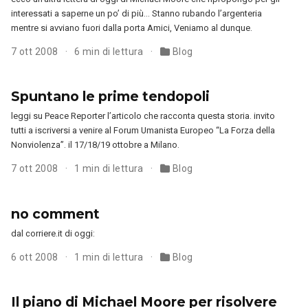
interessati a saperne un po’ di più… Stanno rubando l’argenteria
mentre si avviano fuori dalla porta Amici, Veniamo al dunque.
7 ott 2008
6 min di lettura
Blog
Spuntano le prime tendopoli
leggi su Peace Reporter l’articolo che racconta questa storia. invito
tutti a iscriversi a venire al Forum Umanista Europeo “La Forza della
Nonviolenza”. il 17/18/19 ottobre a Milano.
7 ott 2008
1 min di lettura
Blog
no comment
dal corriere.it di oggi:
6 ott 2008
1 min di lettura
Blog
Il piano di Michael Moore per risolvere