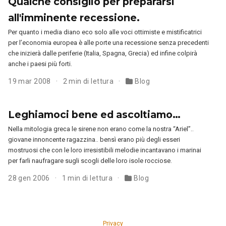
Qualche consiglio per prepararsi
all'imminente recessione.
Per quanto i media diano eco solo alle voci ottimiste e mistificatrici
per l’economia europea è alle porte una recessione senza precedenti
che inizierà dalle periferie (Italia, Spagna, Grecia) ed infine colpirà
anche i paesi più forti.
19 mar 2008
2 min di lettura
Blog
Leghiamoci bene ed ascoltiamo…
Nella mitologia greca le sirene non erano come la nostra “Ariel”..
giovane innoncente ragazzina.. bensì erano più degli esseri
mostruosi che con le loro irresistibili melodie incantavano i marinai
per farli naufragare sugli scogli delle loro isole rocciose.
28 gen 2006
1 min di lettura
Blog
Privacy