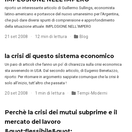
riporto un interessante articolo di Guillermo Sullings, economista
latino-americano e portavoce del nuovo umanesimo per l’Argentina,
che può dare diversi spunti di comprensione e approfondimento
della situazione attuale. IMPLOSIONE NELL’IMPERO
21 set 2008
12 min di lettura
Blog
la crisi di questo sistema economico
Un paio di articoli che fanno un po’ di chiarezza sulla crisi economica
sta avvenendo in USA. Dal secondo articolo, di Eugenio Benetazzo,
riporto: Per ritornare in argomento sappiate comunque che la crisi è
solo all’inizio, tutt’altro che passata !
20 set 2008
1 min di lettura
Tempi-Moderni
Perchè la crisi dei mutui subprime e il
mercato del lavoro
&quot;flessibile&quot;