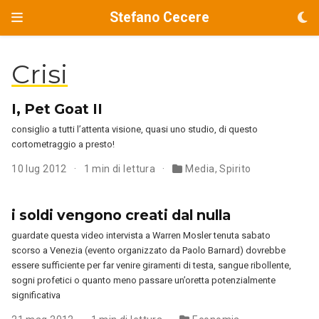
Stefano Cecere
Crisi
I, Pet Goat II
consiglio a tutti l’attenta visione, quasi uno studio, di questo
cortometraggio a presto!
10 lug 2012
1 min di lettura
Media
,
Spirito
i soldi vengono creati dal nulla
guardate questa video intervista a Warren Mosler tenuta sabato
scorso a Venezia (evento organizzato da Paolo Barnard) dovrebbe
essere sufficiente per far venire giramenti di testa, sangue ribollente,
sogni profetici o quanto meno passare un’oretta potenzialmente
significativa