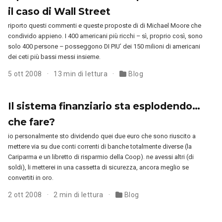
il caso di Wall Street
riporto questi commenti e queste proposte di di Michael Moore che
condivido appieno. I 400 americani più ricchi – sì, proprio così, sono
solo 400 persone – posseggono DI PIU’ dei 150 milioni di americani
dei ceti più bassi messi insieme.
5 ott 2008
13 min di lettura
Blog
Il sistema finanziario sta esplodendo…
che fare?
io personalmente sto dividendo quei due euro che sono riuscito a
mettere via su due conti correnti di banche totalmente diverse (la
Cariparma e un libretto di risparmio della Coop). ne avessi altri (di
soldi), li metterei in una cassetta di sicurezza, ancora meglio se
convertiti in oro.
2 ott 2008
2 min di lettura
Blog