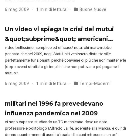
6 mag 2009
1 min di lettura
Buone Nuove
Un video vi spiega la crisi dei mutui
&quot;subprime&quot; americani…
video bellissimo, semplice ed efficace! nota: chi mai avrebbe
pensato che nel 2009, negli Stati Uniti venissero distrutte ville
perfettamente funzionanti perchè conviene di più che non mantenerle
(dopo averci sfrattato gli inquilini che non potevano più pagarne il
mutuo?
6 mag 2009
1 min di lettura
Tempi-Moderni
militari nel 1996 fa prevedevano
influenza pandemica nel 2009
ci sono capitato studiando un TG messicano dove un noto
professore e politologo (Alfredo Jalife, aderente alla Marcia, e quindi
degno quanto meno di ascolto) parla di alcuni retroscena un po’