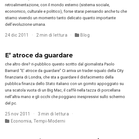
retroalimentazione, con il mondo esterno (sistema sociale,
economico, culturale e politico), forse starai pensando anche tu che
stiamo vivendo un momento tanto delicato quanto importante
dell’evoluzione umana.
24 dic 2011
2 min di lettura
Blog
E’ atroce da guardare
che altro dire? ri-pubblico questo scritto dal giornalista Paolo
Barnard “E’ atroce da guardare” Ci arriva un trader-squalo della City
finanziaria di Londra, che sta a guardare il disfacimento della
pubblica finanza dello Stato italiano con un gomito appoggiato su
una scatola vuota di un Big Mac, il caffè nella tazza di porcellana
nell’altra mano e gli occhi che poggiano inespressivi sullo schermo
del pc.
25 nov 2011
3 min di lettura
Economia
,
Tempi-Moderni