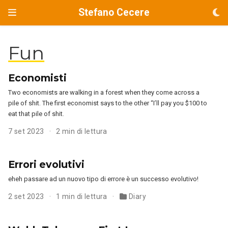
Stefano Cecere
Fun
Economisti
Two economists are walking in a forest when they come across a
pile of shit. The first economist says to the other “I’ll pay you $100 to
eat that pile of shit.
7 set 2023
2 min di lettura
Errori evolutivi
eheh passare ad un nuovo tipo di errore è un successo evolutivo!
2 set 2023
1 min di lettura
Diary