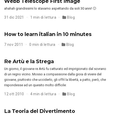
Webb Telescope First Image
ahahah grandissimi lo stavamo aspettando da soli 30 anni! 🙂
31 dic 2021
1 min di lettura
Blog
How to learn italian in 10 minutes
7 nov 2011
0 min di lettura
Blog
Re Artù e la Strega
Un giorno, il giovane re Artù fu catturato ed imprigionato dal sovrano
di un regno vicino. Mosso a compassione dalla gioia di vivere del
giovane, piuttosto che ucciderlo, gli offrì la libertà, a patto, però, che
rispondesse ad un quesito molto difficile:
12 ott 2010
4 min di lettura
Blog
La Teoria del Divertimento