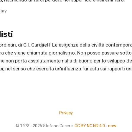
iary
isti
ordinari, di G.I. Gurdjieff Le esigenze della civiltà contempo
ura che viene chiamata giornalismo. Non posso passare sott
 che non porta assolutamente nulla di buono per lo sviluppo del
pi, nel senso che esercita un’influenza funesta sui rapporti u
Privacy
© 1973 - 2025 Stefano Cecere.
CC BY NC ND 4.0
-
now