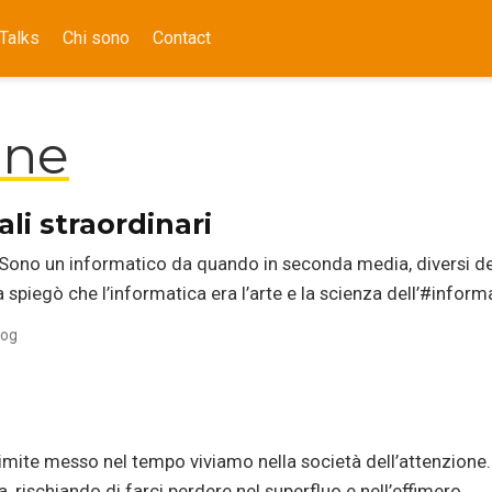
Talks
Chi sono
Contact
one
li straordinari
i Sono un informatico da quando in seconda media, diversi 
ca spiegò che l’informatica era l’arte e la scienza dell’#infor
log
 limite messo nel tempo viviamo nella società dell’attenzione
, rischiando di farci perdere nel superfluo e nell’effimero.