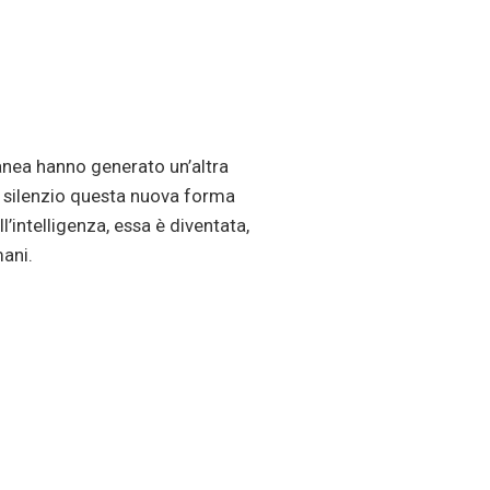
ranea hanno generato un’altra
o silenzio questa nuova forma
l’intelligenza, essa è diventata,
mani.