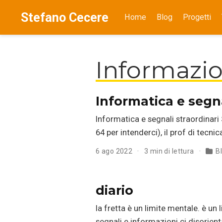
Stefano Cecere
Home
Blog
Progetti
Informazi
Informatica e segna
Informatica e segnali straordinar
64 per intenderci), il prof di tecni
6 ago 2022
3 min di lettura
B
diario
la fretta è un limite mentale. è un
segnali e informazioni ci disorienta