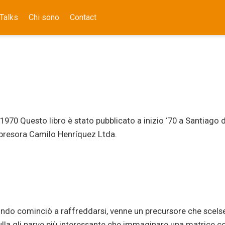
Talks
Chi sono
Contact
1970 Questo libro è stato pubblicato a inizio ‘70 a Santiago de
presora Camilo Henríquez Ltda.
ndo cominciò a raffreddarsi, venne un precursore che scelse
la gli parve più interessante che immaginare una matrice co