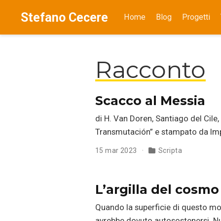
Stefano Cecere
Home
Blog
Progetti
Racconto
Scacco al Messia
di H. Van Doren, Santiago del Cile, 
Transmutación” e stampato da Im
15 mar 2023
Scripta
L’argilla del cosmo
Quando la superficie di questo mo
avrebbe dovuto autosostenersi. Nul