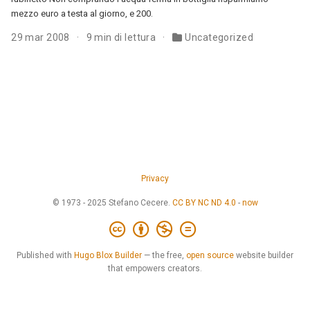
mezzo euro a testa al giorno, e 200.
29 mar 2008
9 min di lettura
Uncategorized
Privacy
© 1973 - 2025 Stefano Cecere.
CC BY NC ND 4.0
-
now
Published with
Hugo Blox Builder
— the free,
open source
website builder
that empowers creators.