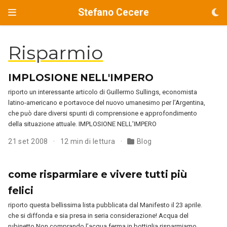
Stefano Cecere
Risparmio
IMPLOSIONE NELL'IMPERO
riporto un interessante articolo di Guillermo Sullings, economista
latino-americano e portavoce del nuovo umanesimo per l’Argentina,
che può dare diversi spunti di comprensione e approfondimento
della situazione attuale. IMPLOSIONE NELL’IMPERO
21 set 2008
12 min di lettura
Blog
come risparmiare e vivere tutti più
felici
riporto questa bellissima lista pubblicata dal Manifesto il 23 aprile.
che si diffonda e sia presa in seria considerazione! Acqua del
rubinetto Non comprando l’acqua ferma in bottiglia risparmiamo