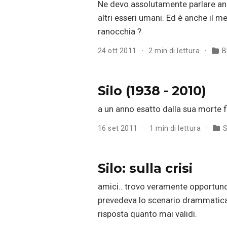
Ne devo assolutamente parlare an
altri esseri umani. Ed è anche il m
ranocchia ?
24 ott 2011
2 min di lettura
B
Silo (1938 - 2010)
a un anno esatto dalla sua morte f
16 set 2011
1 min di lettura
S
Silo: sulla crisi
amici.. trovo veramente opportuno l
prevedeva lo scenario drammaticam
risposta quanto mai validi.