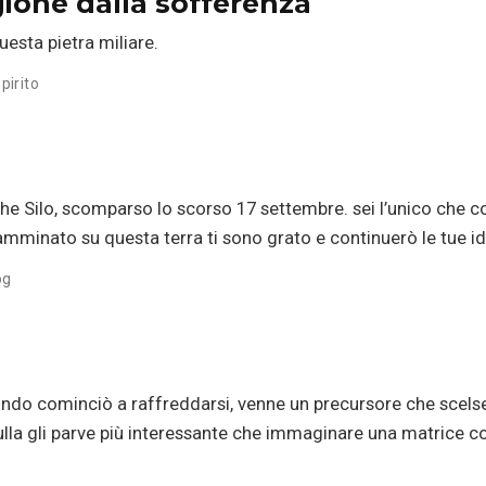
gione dalla sofferenza
questa pietra miliare.
pirito
e Silo, scomparso lo scorso 17 settembre. sei l’unico che co
mminato su questa terra ti sono grato e continuerò le tue ide
og
ndo cominciò a raffreddarsi, venne un precursore che scelse
la gli parve più interessante che immaginare una matrice co