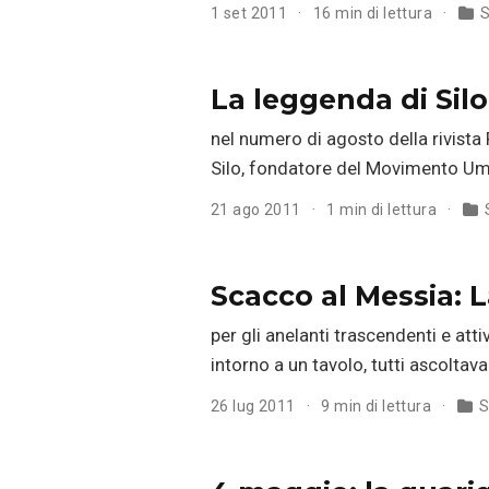
1 set 2011
16 min di lettura
S
La leggenda di Sil
nel numero di agosto della rivista 
Silo, fondatore del Movimento Uman
21 ago 2011
1 min di lettura
Scacco al Messia: 
per gli anelanti trascendenti e at
intorno a un tavolo, tutti ascolta
26 lug 2011
9 min di lettura
S