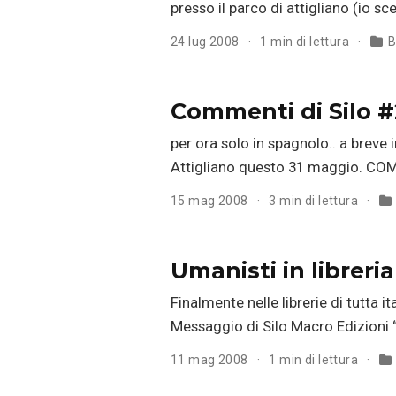
presso il parco di attigliano (io s
24 lug 2008
1 min di lettura
B
Commenti di Silo 
per ora solo in spagnolo.. a breve 
Attigliano questo 31 maggio. CO
15 mag 2008
3 min di lettura
Umanisti in libreria
Finalmente nelle librerie di tutta it
Messaggio di Silo Macro Edizioni “
11 mag 2008
1 min di lettura