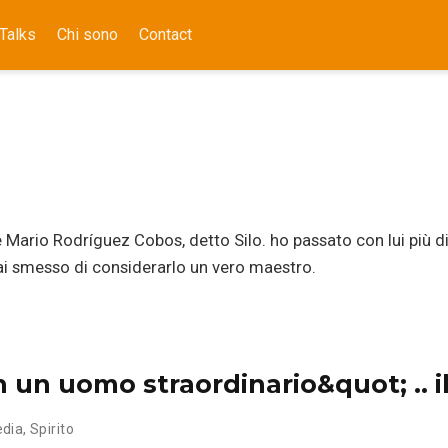
Talks
Chi sono
Contact
le Mario Rodríguez Cobos, detto Silo. ho passato con lui più di
mai smesso di considerarlo un vero maestro.
un uomo straordinario&quot; .. il
dia
,
Spirito