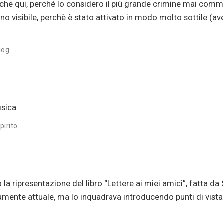
che qui, perché lo considero il più grande crimine mai com
eno visibile, perchè è stato attivato in modo molto sottile (av
log
isica
pirito
a ripresentazione del libro “Lettere ai miei amici”, fatta da 
ente attuale, ma lo inquadrava introducendo punti di vista e