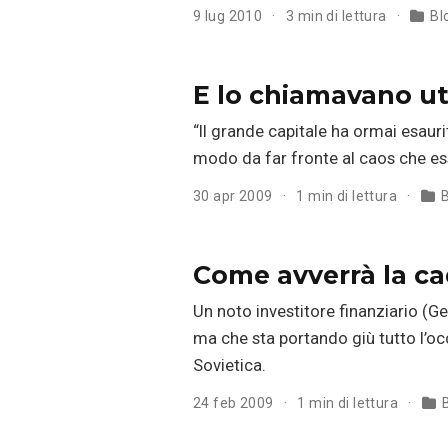
9 lug 2010
3 min di lettura
Bl
E lo chiamavano ut
“Il grande capitale ha ormai esauri
modo da far fronte al caos che es
30 apr 2009
1 min di lettura
B
Come avverrà la ca
Un noto investitore finanziario (Ge
ma che sta portando giù tutto l’oc
Sovietica.
24 feb 2009
1 min di lettura