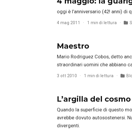
4 maggio: la guari
oggi è l’anniversario (42! anni) di 
4 mag 2011
1 min di lettura
S
Maestro
Mario Rodriguez Cobos, detto anch
straordinari uomini che abbiano ca
3 ott 2010
1 min di lettura
Bl
L’argilla del cosmo
Quando la superficie di questo mo
avrebbe dovuto autosostenersi. Nul
divergenti.