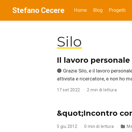
Stefano Cecere
Home
Blog
Progetti
Silo
Il lavoro personale
🟠 Grazie Silo, e il lavoro persona
attivista e ricercatore, e non ho 
17 set 2022
2 min di lettura
&quot;Incontro con 
5 giu 2012
0 min di lettura
Me