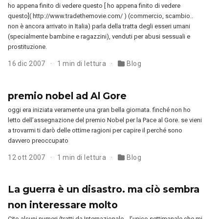
ho appena finito di vedere questo [ ho appena finito di vedere
questo]( http://www.tradethemovie.com/ ) (commercio, scambio..
non è ancora arrivato in Italia) parla della tratta degli esseri umani
(specialmente bambine e ragazzini), venduti per abusi sessuali e
prostituzione.
16 dic 2007
1 min di lettura
Blog
premio nobel ad Al Gore
oggi era iniziata veramente una gran bella giornata. finché non ho
letto dell’assegnazione del premio Nobel per la Pace al Gore. se vieni
a trovarmi ti darò delle ottime ragioni per capire il perché sono
davvero preoccupato
12 ott 2007
1 min di lettura
Blog
La guerra è un disastro. ma ciò sembra
non interessare molto
Cito alcuni numeri (tratti da Internazionale .. l’unico settimanale che mi