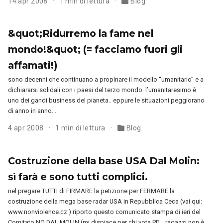
14 apr 2008
1 min di lettura
Blog
&quot;Ridurremo la fame nel
mondo!&quot; (= facciamo fuori gli
affamati!)
sono decenni che continuano a propinare il modello “umanitario” e a
dichiararsi solidali con i paesi del terzo mondo. l’umanitaresimo è
uno dei gandi business del pianeta.. eppure le situazioni peggiorano
di anno in anno…
4 apr 2008
1 min di lettura
Blog
Costruzione della base USA Dal Molin:
sì farà e sono tutti complici.
nel pregare TUTTI di FIRMARE la petizione per FERMARE la
costruzione della mega base radar USA in Repubblica Ceca (vai qui:
www.nonviolence.cz ) riporto questo comunicato stampa di ieri del
Comitato NO DAL MOLIN (mi dispiace per chi vota PD… ragazzi non è