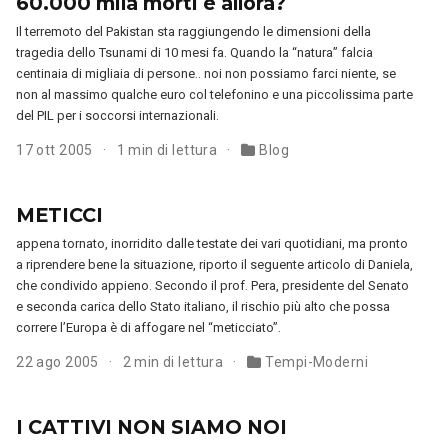
60.000 mila morti e allora?
Il terremoto del Pakistan sta raggiungendo le dimensioni della
tragedia dello Tsunami di 10 mesi fa. Quando la “natura” falcia
centinaia di migliaia di persone.. noi non possiamo farci niente, se
non al massimo qualche euro col telefonino e una piccolissima parte
del PIL per i soccorsi internazionali.
17 ott 2005
1 min di lettura
Blog
METICCI
appena tornato, inorridito dalle testate dei vari quotidiani, ma pronto
a riprendere bene la situazione, riporto il seguente articolo di Daniela,
che condivido appieno. Secondo il prof. Pera, presidente del Senato
e seconda carica dello Stato italiano, il rischio più alto che possa
correre l’Europa è di affogare nel “meticciato”.
22 ago 2005
2 min di lettura
Tempi-Moderni
I CATTIVI NON SIAMO NOI