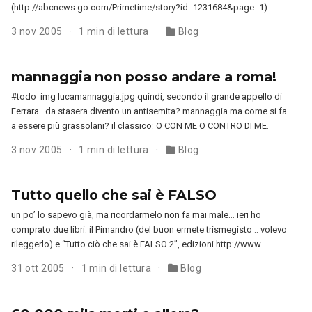
(http://abcnews.go.com/Primetime/story?id=1231684&page=1)
3 nov 2005
1 min di lettura
Blog
mannaggia non posso andare a roma!
#todo_img lucamannaggia.jpg quindi, secondo il grande appello di
Ferrara.. da stasera divento un antisemita? mannaggia ma come si fa
a essere più grassolani? il classico: O CON ME O CONTRO DI ME.
3 nov 2005
1 min di lettura
Blog
Tutto quello che sai è FALSO
un po’ lo sapevo già, ma ricordarmelo non fa mai male… ieri ho
comprato due libri: il Pimandro (del buon ermete trismegisto .. volevo
rileggerlo) e “Tutto ciò che sai è FALSO 2”, edizioni http://www.
31 ott 2005
1 min di lettura
Blog