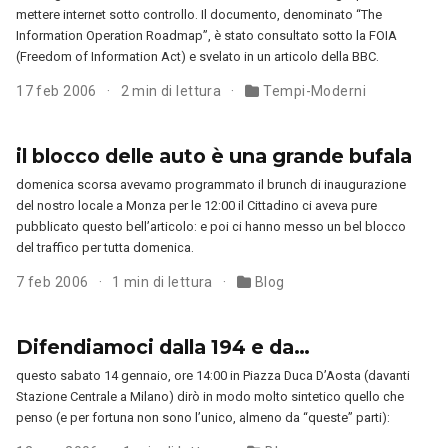
mettere internet sotto controllo. Il documento, denominato “The
Information Operation Roadmap”, è stato consultato sotto la FOIA
(Freedom of Information Act) e svelato in un articolo della BBC.
17 feb 2006
2 min di lettura
Tempi-Moderni
il blocco delle auto è una grande bufala
domenica scorsa avevamo programmato il brunch di inaugurazione
del nostro locale a Monza per le 12:00 il Cittadino ci aveva pure
pubblicato questo bell’articolo: e poi ci hanno messo un bel blocco
del traffico per tutta domenica.
7 feb 2006
1 min di lettura
Blog
Difendiamoci dalla 194 e da…
questo sabato 14 gennaio, ore 14:00 in Piazza Duca D’Aosta (davanti
Stazione Centrale a Milano) dirò in modo molto sintetico quello che
penso (e per fortuna non sono l’unico, almeno da “queste” parti):