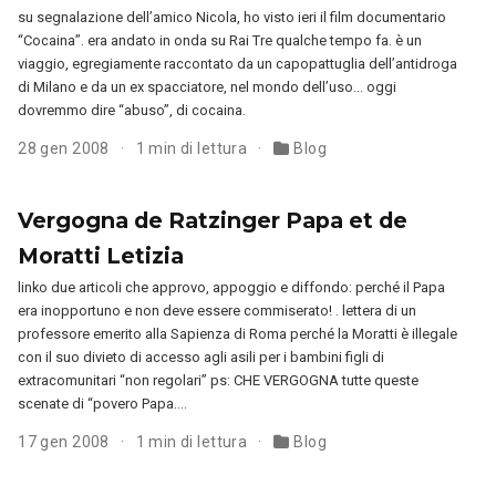
su segnalazione dell’amico Nicola, ho visto ieri il film documentario
“Cocaina”. era andato in onda su Rai Tre qualche tempo fa. è un
viaggio, egregiamente raccontato da un capopattuglia dell’antidroga
di Milano e da un ex spacciatore, nel mondo dell’uso… oggi
dovremmo dire “abuso”, di cocaina.
28 gen 2008
1 min di lettura
Blog
Vergogna de Ratzinger Papa et de
Moratti Letizia
linko due articoli che approvo, appoggio e diffondo: perché il Papa
era inopportuno e non deve essere commiserato! . lettera di un
professore emerito alla Sapienza di Roma perché la Moratti è illegale
con il suo divieto di accesso agli asili per i bambini figli di
extracomunitari “non regolari” ps: CHE VERGOGNA tutte queste
scenate di “povero Papa….
17 gen 2008
1 min di lettura
Blog