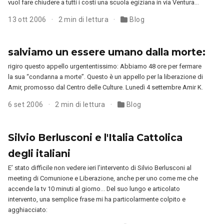
vuol fare chiudere a tutti i costi una scuola egiziana in via Ventura…
13 ott 2006
2 min di lettura
Blog
salviamo un essere umano dalla morte:
rigiro questo appello urgententissimo: Abbiamo 48 ore per fermare
la sua “condanna a morte”. Questo è un appello per la liberazione di
Amir, promosso dal Centro delle Culture. Lunedì 4 settembre Amir K.
6 set 2006
2 min di lettura
Blog
Silvio Berlusconi e l'Italia Cattolica
degli italiani
E’ stato difficile non vedere ieri l’intervento di Silvio Berlusconi al
meeting di Comunione e Liberazione, anche per uno come me che
accende la tv 10 minuti al giorno… Del suo lungo e articolato
intervento, una semplice frase mi ha particolarmente colpito e
agghiacciato: