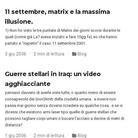
11 settembre, matrix e la massima
illusione.
1) Non ho visto le tre puntate di Matrix dei giorni scorsi durante le
quali (come già La7 aveva iniziato a fare 10gg fa) so che hanno
partato e “riaperto” il caso 11 settembre 2001.
3 giu 2006
2 min di lettura
Blog
Guerre stellari in Iraq: un video
agghiacciante
pensavo davvero di averle viste tutte, o quanto meno di essere
consapevole dei (non)limiti della crudeltà umana.. e invece non
passa mai giorno senza doversi ricredere su qualche cosa.. e se vi
dicessi che esistono armi laser tipo quelle di guerre stellari che
possono tagliare corpi umani o bucare l’acciaio a decine di metri di
distanza?
1 giu 2006
2 min di lettura
Blog