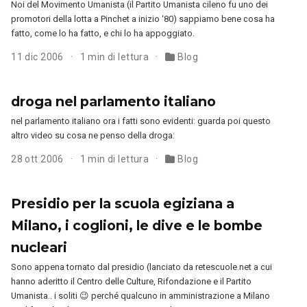
Noi del Movimento Umanista (il Partito Umanista cileno fu uno dei
promotori della lotta a Pinchet a inizio ‘80) sappiamo bene cosa ha
fatto, come lo ha fatto, e chi lo ha appoggiato.
11 dic 2006
1 min di lettura
Blog
droga nel parlamento italiano
nel parlamento italiano ora i fatti sono evidenti: guarda poi questo
altro video su cosa ne penso della droga:
28 ott 2006
1 min di lettura
Blog
Presidio per la scuola egiziana a
Milano, i coglioni, le dive e le bombe
nucleari
Sono appena tornato dal presidio (lanciato da retescuole.net a cui
hanno aderitto il Centro delle Culture, Rifondazione e il Partito
Umanista.. i soliti 😉 perché qualcuno in amministrazione a Milano