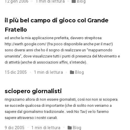
12 gen 2006
1 min di lettura
Blog
il più bel campo di gioco col Grande
Fratello
ed anche la mia applicazione preferita, davvero strepitosa:
http://earth.google.com/ (fra poco disponibile anche per il mac!)
sono diversi anni che ho il sogno di realizzare un “mappamondo
umanista”, dove visualizzare tutti i punti di presenza del Movimento e
di attività (anche di associazioni affini, s’intende).
15 dic 2005
1 min di lettura
Blog
sciopero giornalisti
ringraziamo allora di non essere giornalisti, così noi non si sciopera.
se succede qualcosa di importante (che di solito non veniamo a
sapere dal giornalismo tradizionale.. vedi No Tav) ve lo faremo
sapere attraverso i nostri canali.
9 dic 2005
1 min di lettura
Blog