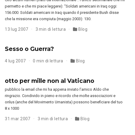
permetto e che mi piace leggere): “Soldati americani in Iraq oggi:
156.000. Soldati americani in Iraq quando il presidente Bush disse
che la missione era compiuta (maggio 2003): 130.
13 lug 2007
3 min di lettura
Blog
Sesso o Guerra?
4 lug 2007
0 min di lettura
Blog
otto per mille non al Vaticano
pubblico la email che mi ha appena inviato l’amico Aldo che
ringrazio. Condivido in pieno e ricordo che molte associazioni e
onlus (anche del Movimento Umanista) possono beneficiare del tuo
8 x 1000
31 mar 2007
3 min di lettura
Blog