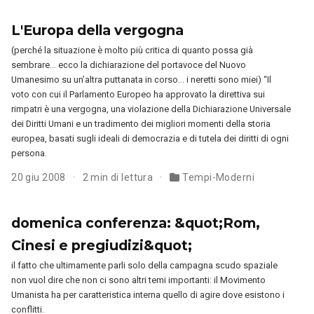
L'Europa della vergogna
(perché la situazione è molto più critica di quanto possa già
sembrare… ecco la dichiarazione del portavoce del Nuovo
Umanesimo su un’altra puttanata in corso… i neretti sono miei) “Il
voto con cui il Parlamento Europeo ha approvato la direttiva sui
rimpatri è una vergogna, una violazione della Dichiarazione Universale
dei Diritti Umani e un tradimento dei migliori momenti della storia
europea, basati sugli ideali di democrazia e di tutela dei diritti di ogni
persona.
20 giu 2008
2 min di lettura
Tempi-Moderni
domenica conferenza: &quot;Rom,
Cinesi e pregiudizi&quot;
il fatto che ultimamente parli solo della campagna scudo spaziale
non vuol dire che non ci sono altri temi importanti: il Movimento
Umanista ha per caratteristica interna quello di agire dove esistono i
conflitti.