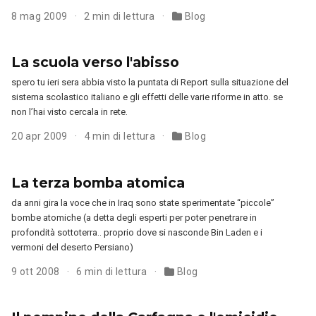
8 mag 2009
2 min di lettura
Blog
La scuola verso l'abisso
spero tu ieri sera abbia visto la puntata di Report sulla situazione del
sistema scolastico italiano e gli effetti delle varie riforme in atto. se
non l’hai visto cercala in rete.
20 apr 2009
4 min di lettura
Blog
La terza bomba atomica
da anni gira la voce che in Iraq sono state sperimentate “piccole”
bombe atomiche (a detta degli esperti per poter penetrare in
profondità sottoterra.. proprio dove si nasconde Bin Laden e i
vermoni del deserto Persiano)
9 ott 2008
6 min di lettura
Blog