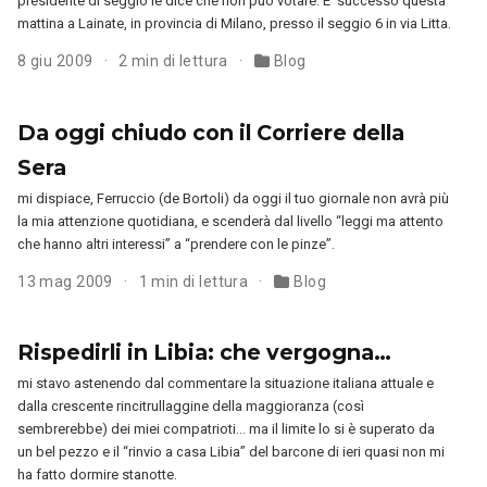
presidente di seggio le dice che non può votare. E’ successo questa
mattina a Lainate, in provincia di Milano, presso il seggio 6 in via Litta.
8 giu 2009
2 min di lettura
Blog
Da oggi chiudo con il Corriere della
Sera
mi dispiace, Ferruccio (de Bortoli) da oggi il tuo giornale non avrà più
la mia attenzione quotidiana, e scenderà dal livello “leggi ma attento
che hanno altri interessi” a “prendere con le pinze”.
13 mag 2009
1 min di lettura
Blog
Rispedirli in Libia: che vergogna…
mi stavo astenendo dal commentare la situazione italiana attuale e
dalla crescente rincitrullaggine della maggioranza (così
sembrerebbe) dei miei compatrioti… ma il limite lo si è superato da
un bel pezzo e il “rinvio a casa Libia” del barcone di ieri quasi non mi
ha fatto dormire stanotte.