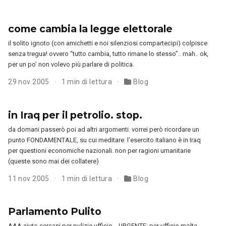
come cambia la legge elettorale
il solito ignoto (con amichetti e noi silenziosi compartecipi) colpisce
senza tregua! ovvero “tutto cambia, tutto rimane lo stesso”.. mah.. ok,
per un po’ non volevo più parlare di politica.
29 nov 2005
1 min di lettura
Blog
in Iraq per il petrolio. stop.
da domani passerò poi ad altri argomenti. vorrei però ricordare un
punto FONDAMENTALE, su cui meditare: l’esercito italiano è in Iraq
per questioni economiche nazionali. non per ragioni umanitarie
(queste sono mai dei collatere)
11 nov 2005
1 min di lettura
Blog
Parlamento Pulito
AAA aiuto cercasi per pulizie ufficio… URGENTE: per ufficio molto