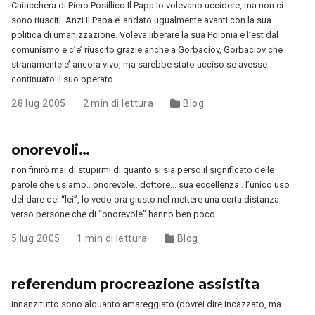
Chiacchera di Piero Posillico Il Papa lo volevano uccidere, ma non ci
sono riusciti. Anzi il Papa e’ andato ugualmente avanti con la sua
politica di umanizzazione. Voleva liberare la sua Polonia e l’est dal
comunismo e c’e’ riuscito grazie anche a Gorbaciov, Gorbaciov che
stranamente e’ ancora vivo, ma sarebbe stato ucciso se avesse
continuato il suo operato.
28 lug 2005
2 min di lettura
Blog
onorevoli…
non finirò mai di stupirmi di quanto si sia perso il significato delle
parole che usiamo.. onorevole.. dottore… sua eccellenza.. l’unico uso
del dare del “lei”, lo vedo ora giusto nel mettere una certa distanza
verso persone che di “onorevole” hanno ben poco.
5 lug 2005
1 min di lettura
Blog
referendum procreazione assistita
innanzitutto sono alquanto amareggiato (dovrei dire incazzato, ma