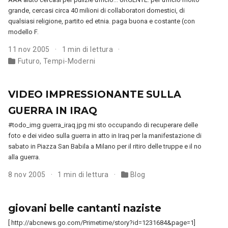
grande, cercasi circa 40 milioni di collaboratori domestici, di
qualsiasi religione, partito ed etnia. paga buona e costante (con
modello F.
11 nov 2005
1 min di lettura
Futuro
,
Tempi-Moderni
VIDEO IMPRESSIONANTE SULLA
GUERRA IN IRAQ
#todo_img guerra_iraq.jpg mi sto occupando di recuperare delle
foto e dei video sulla guerra in atto in Iraq per la manifestazione di
sabato in Piazza San Babila a Milano per il ritiro delle truppe e il no
alla guerra.
8 nov 2005
1 min di lettura
Blog
giovani belle cantanti naziste
[ http://abcnews.go.com/Primetime/story?id=1231684&page=1]