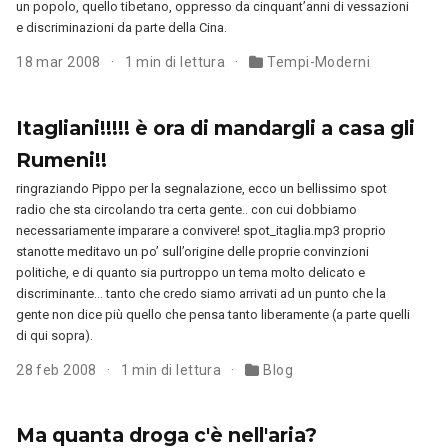
un popolo, quello tibetano, oppresso da cinquant’anni di vessazioni
e discriminazioni da parte della Cina.
18 mar 2008
1 min di lettura
Tempi-Moderni
Itagliani!!!!! è ora di mandargli a casa gli
Rumeni!!
ringraziando Pippo per la segnalazione, ecco un bellissimo spot
radio che sta circolando tra certa gente.. con cui dobbiamo
necessariamente imparare a convivere! spot_itaglia.mp3 proprio
stanotte meditavo un po’ sull’origine delle proprie convinzioni
politiche, e di quanto sia purtroppo un tema molto delicato e
discriminante… tanto che credo siamo arrivati ad un punto che la
gente non dice più quello che pensa tanto liberamente (a parte quelli
di qui sopra).
28 feb 2008
1 min di lettura
Blog
Ma quanta droga c'è nell'aria?