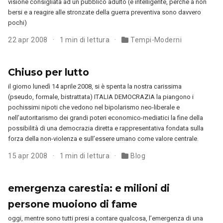
visione consigliata ad un pubblico adulto (e intelligente, perché a non
bersi e a reagire alle stronzate della guerra preventiva sono davvero
pochi)
22 apr 2008
1 min di lettura
Tempi-Moderni
Chiuso per lutto
il giorno lunedì 14 aprile 2008, si è spenta la nostra carissima
(pseudo, formale, bistrattata) ITALIA DEMOCRAZIA la piangono i
pochissimi nipoti che vedono nel bipolarismo neo-liberale e
nell’autoritarismo dei grandi poteri economico-mediatici la fine della
possibilità di una democrazia diretta e rappresentativa fondata sulla
forza della non-violenza e sull’essere umano come valore centrale.
15 apr 2008
1 min di lettura
Blog
emergenza carestia: e milioni di
persone muoiono di fame
oggi, mentre sono tutti presi a contare qualcosa, l’emergenza di una