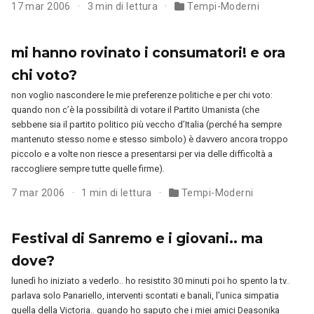
17 mar 2006
3 min di lettura
Tempi-Moderni
mi hanno rovinato i consumatori! e ora
chi voto?
non voglio nascondere le mie preferenze politiche e per chi voto:
quando non c’è la possibilità di votare il Partito Umanista (che
sebbene sia il partito politico più veccho d’Italia (perché ha sempre
mantenuto stesso nome e stesso simbolo) è davvero ancora troppo
piccolo e a volte non riesce a presentarsi per via delle difficoltà a
raccogliere sempre tutte quelle firme).
7 mar 2006
1 min di lettura
Tempi-Moderni
Festival di Sanremo e i giovani.. ma
dove?
lunedì ho iniziato a vederlo.. ho resistito 30 minuti poi ho spento la tv..
parlava solo Panariello, interventi scontati e banali, l’unica simpatia
quella della Victoria.. quando ho saputo che i miei amici Deasonika