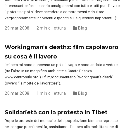
interessante né necessario amalgamarsi con tutto e tutti pur di avere
il potere se poi si deve scendere a compromessi e risultare
vergognosamente incoerenti e ipocriti sulle questioni importanti…):
29 mar 2008
2 min di lettura
Blog
Workingman's deathz: film capolavoro
su cosa è il lavoro
ieri sera mi sono concesso un po’ di svago e sono andato a vedere
(tra l’altro in un magnifico ambiente a Carate Brianza -
www.centrosule.org ) il film/documentario “Workingman’s death”
(ovvero “la morte del lavoratore”).
20 mar 2008
1 min di lettura
Blog
Solidarietà con la protesta in Tibet
Dopo le proteste dei monaci e della popolazione birmana represse
nel sangue pochi mesi fa, assistiamo di nuovo alla mobilitazione di