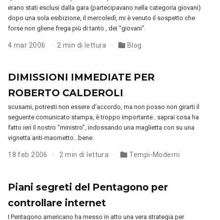
erano stati esclusi dalla gara (partecipavano nella categoria giovani)
dopo una sola esibizione, il mercoledì, mi è venuto il sospetto che
forse non gliene frega più di tanto , dei “giovani”.
4 mar 2006
2 min di lettura
Blog
DIMISSIONI IMMEDIATE PER
ROBERTO CALDEROLI
scusami, potresti non essere d’accordo, ma non posso non girarti il
seguente comunicato stampa, è troppo importante.. saprai cosa ha
fatto ieri il nostro “ministro”, indossando una maglietta con su una
vignetta anti-maometto…bene:
18 feb 2006
2 min di lettura
Tempi-Moderni
Piani segreti del Pentagono per
controllare internet
I Pentagono americano ha messo in atto una vera strategia per