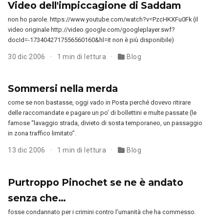
Video dell'impiccagione di Saddam
non ho parole. https://www.youtube.com/watch?v=PzcHKXFu0Fk (il
video originale http://video.google.com/googleplayer.swf?
docId=-1734042717556560160&hl=it non è più disponibile)
30 dic 2006
1 min di lettura
Blog
Sommersi nella merda
come se non bastasse, oggi vado in Posta perché dovevo ritirare
delle raccomandate e pagare un po’ di bollettini e multe passate (le
famose “lavaggio strada, divieto di sosta temporaneo, un passaggio
in zona traffico limitato”.
13 dic 2006
1 min di lettura
Blog
Purtroppo Pinochet se ne è andato
senza che…
fosse condannato per i crimini contro l’umanità che ha commesso.