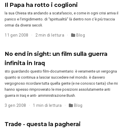
Il Papa ha rotto i coglioni
la sua Chiesa sta andando a scatafascio, e come in ogni crisi arriva il
panico e l’irrigidimento. di “spiritualità” là dentro non c’è più traccia
ormai da diversi secoli.
11 gen 2008
2 min di lettura
Blog
No end in sight: un film sulla guerra
infinita in Iraq
sto guardando questo film-documentario: è veramente un vergogna
quanto si continua a lasciar succedere nel mondo. è davvero
vergognoso ricordare tutta quella gente (e ne conosco tanta) che mi
hanno spesso rimproverato le mie posizioni assolutamente anti
guerra in Iraq e anti- amministrazione Bush.
3 gen 2008
1 min di lettura
Blog
Trade - questa la pagherai