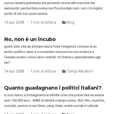
nuova carestia planetaria sta arrivando anche alle orecchie dei
semisordi. perché (mia nonna me l’ha ricordato ieri): non c’è miglior
sordo di chi non vuole sentire.
14 apr 2008
1 min di lettura
Blog
No, non è un incubo
spero solo che da domani nasca forte l’esigenza comune di un
ambio politico serio e concentrato nel porre la non-violenza e
l’essere umano come valori centrali. mi riferisco specialmente agli
(ex?
14 apr 2008
1 min di lettura
Tempi-Moderni
Quanto guadagnano i politici italiani?
io non riesco a immaginarmi le infinite cose che potrei fare se avessi
solo 100.000 euro.. ANNI di attività a tempo pieno, libri, film, musiche,
concerti, riunioni a non finire, cene, feste, eventi sociali e culturali.